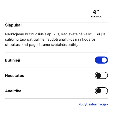
iu
Slapukai
iu
EN
Prisijungti
Naudojame būtinuosius slapukus, kad svetainė veiktų. Su jūsų
sutikimu taip pat galime naudoti analitikos ir rinkodaros
Meniu
slapukus, kad pagerintume svetainės patirtį.
iu
»
Mokymai
»
Švietimas
»
Programų sąrašas
Būtinieji slapukai – visada įjungti
Būtinieji
Mokymai
Įjungti kategoriją: Nuostat
Nuostatos
iu
Mokymo teikėjai
Įjungti kategoriją: Analitika
Analitika
Filtrai
Rasta rezultatų:
9
1
Išvalyti filtrus
›
Rodyti informaciją
Anksčiausiai prasidedantys