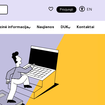
EN
Prisijungti
acinė informacija
Naujienos
DUK
Kontaktai