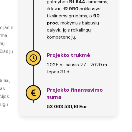
galimybes
81 844
asmenims,
iš kurių
12 980
priklausys
tikslinėms grupėms, o
80
proc.
mokymus baigusių
ijas ir
dalyvių įgis reikalingų
orma
kompetencijų.
imų
čias jų
Projekto trukmė
2025 m. sausio 27– 2029 m.
liepos 31 d.
uliai,
jas
Projekto finansavimo
cijos
suma
augų
53 063 531,16 Eur