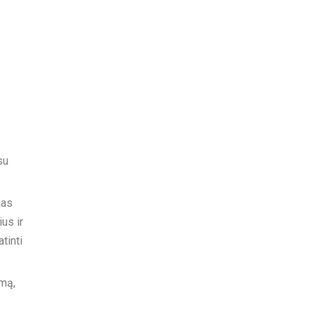
su
jas
us ir
tinti
umą,