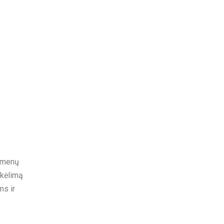
asmenų
 kėlimą
ms ir