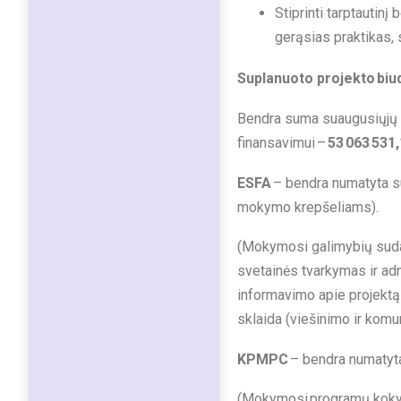
Stiprinti tarptautin
gerąsias praktikas, 
Suplanuoto projekto biu
Bendra suma suaugusiųjų 
finansavimui –
53 063 531
ESFA
– bendra numatyta su
mokymo krepšeliams).
(Mokymosi galimybių suda
svetainės tvarkymas ir adm
informavimo apie projektą 
sklaida (viešinimo ir komun
KPMPC
– bendra numatyt
(Mokymosi programų kokybės