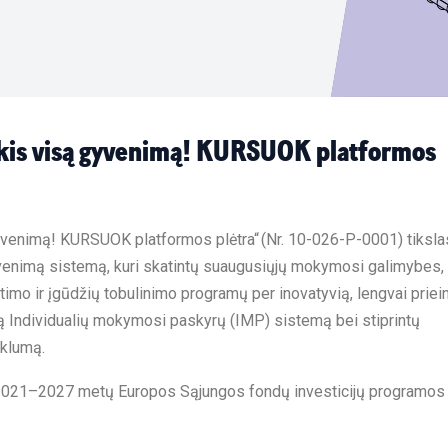
kis visą gyvenimą! KURSUOK platformos
yvenimą! KURSUOK platformos plėtra“ (Nr. 10-026-P-0001) tiksla
venimą sistemą, kuri skatintų suaugusiųjų mokymosi galimybes,
etimo ir įgūdžių tobulinimo programų per inovatyvią, lengvai priei
ą Individualių mokymosi paskyrų (IMP) sistemą bei stiprintų
klumą.
2021–2027 metų Europos Sąjungos fondų investicijų programos