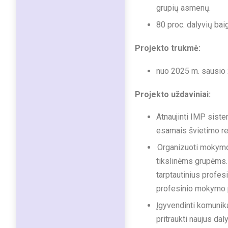
grupių asmenų.
80 proc. dalyvių ba
Projekto trukmė:
nuo 2025 m. sausio 2
Projekto uždaviniai:
Atnaujinti IMP siste
esamais švietimo re
Organizuoti mokymos
tikslinėms grupėms.
tarptautinius profes
profesinio mokymo 
Įgyvendinti komunik
pritraukti naujus dal