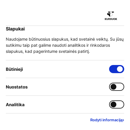
Slapukai
EN
Prisijungti
Naudojame būtinuosius slapukus, kad svetainė veiktų. Su jūsų
sutikimu taip pat galime naudoti analitikos ir rinkodaros
Meniu
slapukus, kad pagerintume svetainės patirtį.
Krypties kompasas
Būtinieji
Krypties kompasas – nacionalinė suaugusiųjų karjeros
konsultavimo paslauga. Čia gali nemokamai gauti
Nuostatos
patarimų, aktualios informacijos ar pasinaudoti valstybės
finansuojamu 3-jų konsultacijų ciklu, padedančiu
suplanuoti karjeros žingsnius. Platforma skirta įvairaus
Analitika
amžiaus ir profesinės patirties suaugusiems.
Konsultacijos vyksta nuotoliniu būdu – telefonu, el. paštu
arba suplanuotų nuotolinių sesijų metu, užtikrinant
›
Rodyti informaciją
patogumą ir profesionalią pagalbą bet kurioje vietoje.