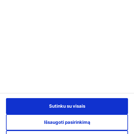
Kontaktai
info@kursuok.lt
+370 700 22722
Darbo laikas:
I-IV: 8:00 - 17:00,
V: 8:00 - 15.45.
Susisiekime
Sutinku su visais
Išsaugoti pasirinkimą