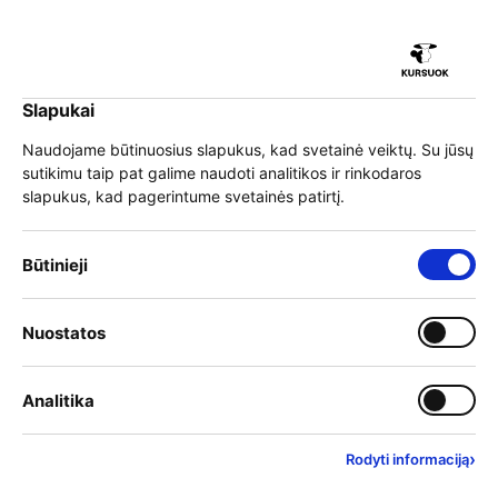
Slapukai
EN
Prisijungti
Naudojame būtinuosius slapukus, kad svetainė veiktų. Su jūsų
sutikimu taip pat galime naudoti analitikos ir rinkodaros
Meniu
slapukus, kad pagerintume svetainės patirtį.
Apie KURSUOK
Būtinieji
Kursuok.lt – tai vieno langelio principu veikianti
nacionalinė suaugusiųjų švietimo platforma, kurioje
Nuostatos
žmonės gali rinktis jiems aktualius mokymus, apmokėti
juos savo lėšomis, susitarus su darbdaviu, arba
pasinaudoti galimybe pretenduoti į valstybės finansavimą
Analitika
pagal numatytas prioritetines sritis.
›
Rodyti informaciją