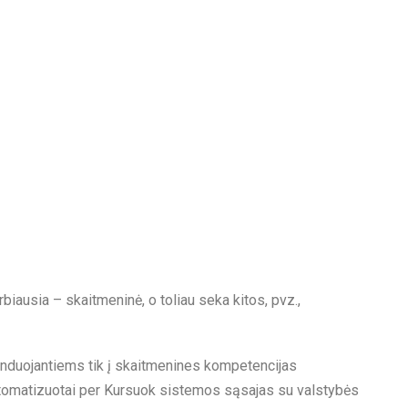
rbiausia – skaitmeninė, o toliau seka kitos, pvz.,
etenduojantiems tik į skaitmenines kompetencijas
automatizuotai per Kursuok sistemos sąsajas su valstybės