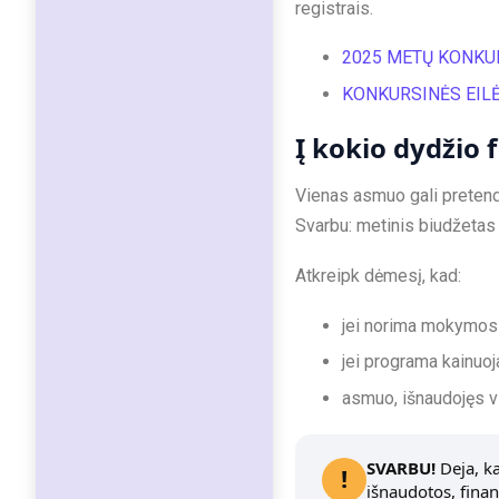
registrais.
2025 METŲ KONKU
KONKURSINĖS EIL
Į kokio dydžio
Vienas asmuo gali pretendu
Svarbu: metinis biudžetas 
Atkreipk dėmesį, kad:
jei norima mokymosi
jei programa kainuo
asmuo, išnaudojęs vi
SVARBU!
Deja, ka
!
išnaudotos, finan