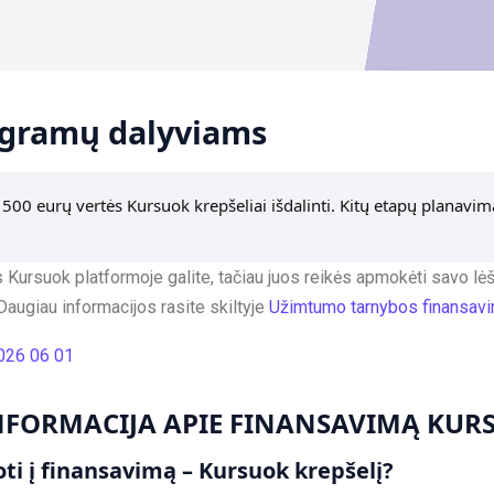
gramų dalyviams
i 500 eurų vertės Kursuok krepšeliai išdalinti. Kitų etapų planavi
 Kursuok platformoje galite, tačiau juos reikės apmokėti savo l
ugiau informacijos rasite skiltyje
Užimtumo tarnybos finansav
026 06 01
NFORMACIJA APIE FINANSAVIMĄ KURS
ti į finansavimą – Kursuok krepšelį?