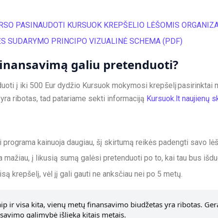
RSO PASINAUDOTI KURSUOK KREPŠELIO LĖŠOMIS ORGANIZ
ĖS SUDARYMO PRINCIPO VIZUALINĖ SCHEMA (PDF)
 finansavimą galiu pretenduoti?
oti į iki 500 Eur dydžio Kursuok mokymosi krepšelį pasirinktai m
yra ribotas, tad patariame sekti informaciją
Kursuok.lt naujienų sk
 programa kainuoja daugiau, šį skirtumą reikės padengti savo lė
ja mažiau, į likusią sumą galėsi pretenduoti po to, kai tau bus 
są krepšelį, vėl jį gali gauti ne anksčiau nei po 5 metų.
ip ir visa kita, vienų metų finansavimo biudžetas yra ribotas. Ger
savimo galimybė išlieka kitais metais.