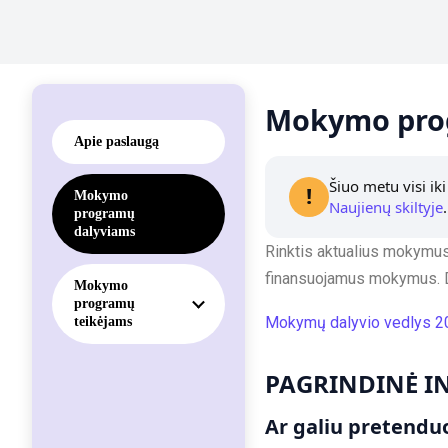
Mokymo pro
Apie paslaugą
Šiuo metu visi ik
!
Mokymo
Naujienų skiltyje
.
programų
dalyviams
Rinktis aktualius mokymus
finansuojamus mokymus. Da
Mokymo
programų
Mokymų dalyvio vedlys 2
teikėjams
PAGRINDINĖ I
Ar galiu pretenduo