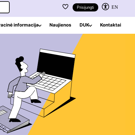
EN
Prisijungti
racinė informacija
Naujienos
DUK
Kontaktai