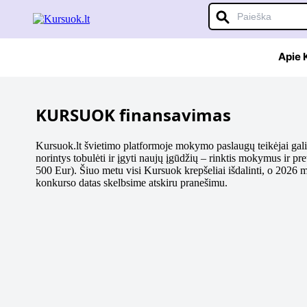
Apie
KURSUOK finansavimas
Kursuok.lt švietimo platformoje mokymo paslaugų teikėjai gali
norintys tobulėti ir įgyti naujų įgūdžių – rinktis mokymus ir pr
500 Eur). Šiuo metu visi Kursuok krepšeliai išdalinti, o 2026 
konkurso datas skelbsime atskiru pranešimu.