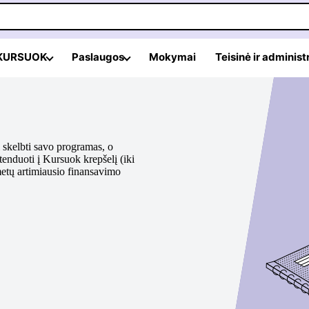
 KURSUOK
Paslaugos
Mokymai
Teisinė ir administ
 skelbti savo programas, o
etenduoti į Kursuok krepšelį (iki
metų artimiausio finansavimo