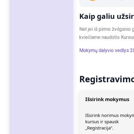
Kaip galiu užsi
Net jei iš pirmo žvilgsnio
kviečiame naudotis Kursu
Mokymų dalyvio vedlys 2
Registravim
Išsirink mokymus
Išsirink norimus moky
kursus ir spausk
„Registracija“.