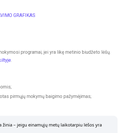
AVIMO GRAFIKAS
okymosi programai, jei yra likę metinio biudžeto lėšų.
iltyje
.
šomis;
išduotas pirmųjų mokymų baigimo pažymėjimas;
a žinia – jeigu einamųjų metų laikotarpiu lėšos yra