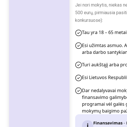
Jei nori mokytis, niekas n
500 eurų, pirmiausia pasiti
konkursuose):
Tau yra 18 – 65 metai
Esi užimtas asmuo. A
arba darbo santykiam
Turi aukštąjį arba pr
Esi Lietuvos Respublik
Dar nedalyvavai moky
finansavimo galimybe
programai vėl galės 
mokymų baigimo pa
Finansavimas
- 
i