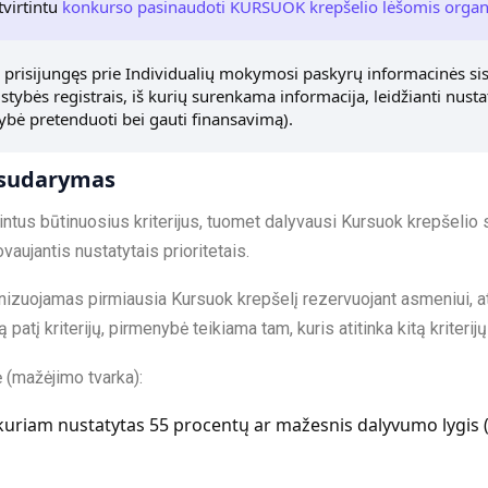
tvirtintu
konkurso pasinaudoti KURSUOK krepšelio lėšomis organi
prisijungęs prie Individualių mokymosi paskyrų informacinės si
lstybės registrais, iš kurių surenkama informacija, leidžianti nusta
bė pretenduoti bei gauti finansavimą).
 sudarymas
rdintus būtinuosius kriterijus, tuomet dalyvausi Kursuok krepšeli
ovaujantis nustatytais prioritetais.
izuojamas pirmiausia Kursuok krepšelį rezervuojant asmeniui, ati
ą patį kriterijų, pirmenybė teikiama tam, kuris atitinka kitą kriterijų
ė (mažėjimo tvarka):
uriam nustatytas 55 procentų ar mažesnis dalyvumo lygis (i