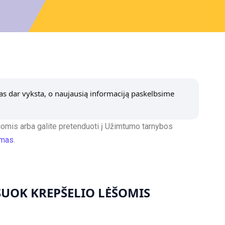
mas dar vyksta, o naujausią informaciją paskelbsime
ėšomis arba galite pretenduoti į Užimtumo tarnybos
imas
.
UOK KREPŠELIO LĖŠOMIS