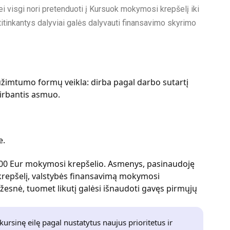
ei visgi nori pretenduoti į Kursuok mokymosi krepšelį iki
s atitinkantys dalyviai galės dalyvauti finansavimo skyrimo
užimtumo formų veikla: dirba pagal darbo sutartį
dirbantis asmuo.
je.
 500 Eur mokymosi krepšelio. Asmenys, pasinaudoję
krepšelį, valstybės finansavimą mokymosi
esnė, tuomet likutį galėsi išnaudoti gavęs pirmųjų
kursinę eilę pagal nustatytus naujus prioritetus ir