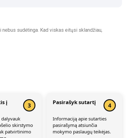
rai nebus sudėtinga. Kad viskas eitųsi sklandžiau,
s į
Pasirašyk sutartį
3
4
, dalyvauk
Informaciją apie sutarties
šelio skirstymo
pasirašymą atsiunčia
uk patvirtinimo
mokymo paslaugų teikėjas.