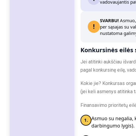
vadovaujantis pa
SVARBU!
Asmuo, 
!
per sąsajas su va
nustatoma galimy
Konkursinės eilės
Jei atitinki aukščiau išva
pagal konkursinę eilę, vad
Kokie jie? Konkursas organ
(jei keli asmenys atitinka t
Finansavimo prioritetų eil
Asmuo su negalia, k
darbingumo lygis).