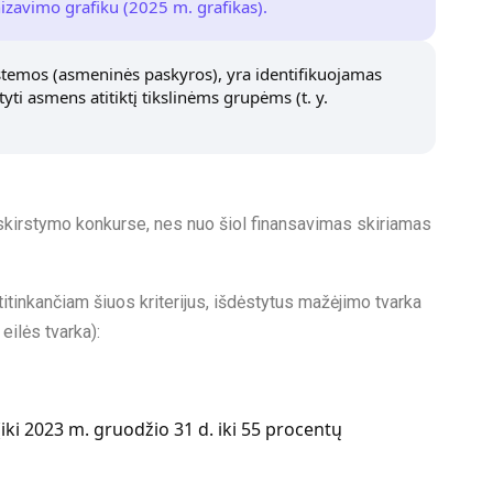
zavimo grafiku (2025 m. grafikas).
stemos (asmeninės paskyros), yra identifikuojamas
tyti asmens atitiktį tikslinėms grupėms (t. y.
o skirstymo konkurse, nes nuo šiol finansavimas skiriamas
tinkančiam šiuos kriterijus, išdėstytus mažėjimo tvarka
 eilės tvarka):
ki 2023 m. gruodžio 31 d. iki 55 procentų