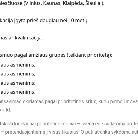
esčiuose (Vilnius, Kaunas, Klaipėda, Šiauliai).
ikacija įgyta prieš daugiau nei 10 metų.
as ar kvalifikacija.
smuo pagal amžiaus grupes (teikiant prioritetą):
iaus asmenims;
iaus asmenims;
iaus asmenims;
iaus asmenims.
ansavimas skiriamas pagal prioritetines sritis, kurių pirmoji ir sva
ir kt.
skirai kiekvienai prioritetinei sričiai – viena eilė sudaroma pr
 – pretenduojantiems į visas likusias. O pati atranka vykdoma 