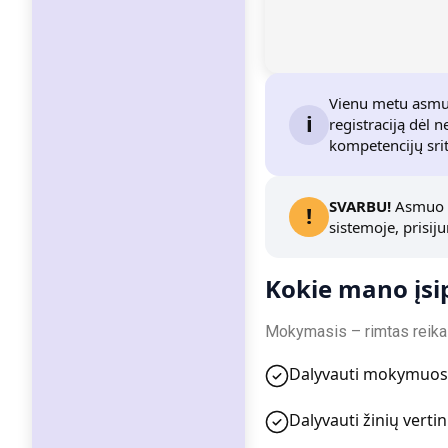
Vienu metu asmuo
i
registraciją dėl 
kompetencijų srit
SVARBU!
Asmuo m
!
sistemoje, prisij
Kokie mano įsi
Mokymasis – rimtas reikala
Dalyvauti mokymuos
Dalyvauti žinių verti