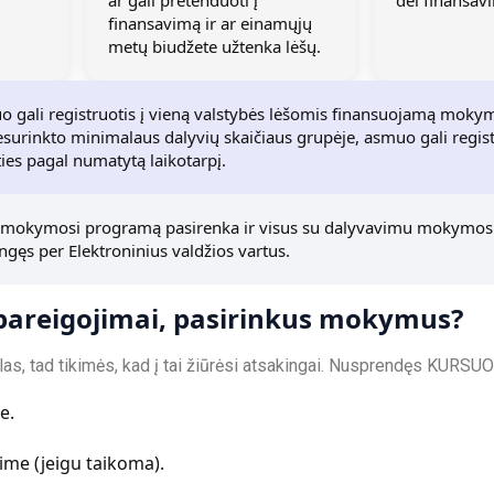
ar gali pretenduoti į
dėl finansav
finansavimą ir ar einamųjų
metų biudžete užtenka lėšų.
 gali registruotis į vieną valstybės lėšomis finansuojamą mok
nesurinkto minimalaus dalyvių skaičiaus grupėje, asmuo gali regis
ies pagal numatytą laikotarpį.
okymosi programą pasirenka ir visus su dalyvavimu mokymosi 
ungęs per Elektroninius valdžios vartus.
pareigojimai, pasirinkus mokymus?
s, tad tikimės, kad į tai žiūrėsi atsakingai. Nusprendęs KURSUOti
e.
nime (jeigu taikoma).