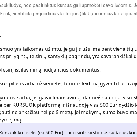
esukliudys, nes pasirinktus kursus gali apmokėti savo lėšomis. J
krink, ar atitinki pagrindinius kriterijus (tik būtinuosius kriteriju
.
smuo yra laikomas užimtu, jeigu jis užsiima bent viena šių 
s prilygintų teisinių santykių pagrindu, yra savarankiškai 
ofesinį išsilavinimą liudijančius dokumentus.
os pilietis arba užsienietis, turintis leidimą gyventi Lietuvo
muose arba, jei gavai finansavimą, dar neišnaudojai viso
 per KURSUOK platformą ir išnaudoję visą 500 Eur dydžio 
gauti ne anksčiau nei po 5 metų. Jei mokymų suma buvo maž
žymėjimą.
Kursuok krepšelis (iki 500 Eur) - nuo šiol skirstomas sudarius kon