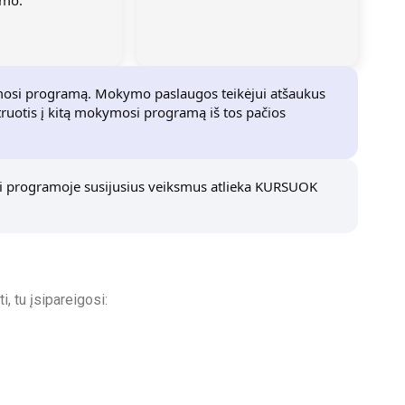
imo.
ymosi programą. Mokymo paslaugos teikėjui atšaukus
truotis į kitą mokymosi programą iš tos pačios
programoje susijusius veiksmus atlieka KURSUOK
, tu įsipareigosi: