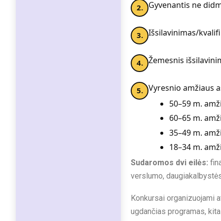
Gyvenantis ne didmi
Išsilavinimas/kvalif
Žemesnis išsilavinim
Vyresnio amžiaus a
50–59 m. amž
60–65 m. amž
35–49 m. amž
18–34 m. amž
Sudaromos dvi eilės:
fin
verslumo, daugiakalbystės 
Konkursai organizuojami at
ugdančias programas, kita