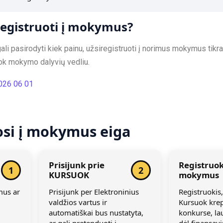
registruoti į mokymus?
 gali pasirodyti kiek painu, užsiregistruoti į norimus mokymus tik
ok mokymo dalyvių vedliu.
026 06 01
osi į mokymus eiga
Prisijunk prie
Registruoki
1
2
KURSUOK
mokymus
mus ar
Prisijunk per Elektroninius
Registruokis
valdžios vartus ir
Kursuok krep
automatiškai bus nustatyta,
konkurse, la