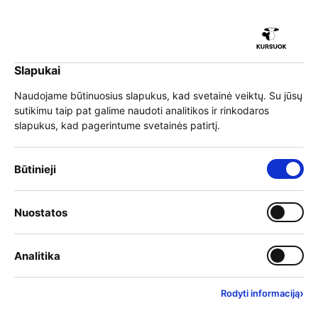
Slapukai
EN
Prisijungti
Naudojame būtinuosius slapukus, kad svetainė veiktų. Su jūsų
sutikimu taip pat galime naudoti analitikos ir rinkodaros
Meniu
slapukus, kad pagerintume svetainės patirtį.
Krypties kompasas
Būtinieji
Krypties kompasas – nacionalinė suaugusiųjų karjeros
konsultavimo paslauga. Čia gali nemokamai gauti
Nuostatos
patarimų, aktualios informacijos ar pasinaudoti valstybės
finansuojamu 3-jų konsultacijų ciklu, padedančiu
suplanuoti karjeros žingsnius. Platforma skirta įvairaus
Analitika
amžiaus ir profesinės patirties suaugusiems.
Konsultacijos vyksta nuotoliniu būdu – telefonu, el. paštu
arba suplanuotų nuotolinių sesijų metu, užtikrinant
›
Rodyti informaciją
patogumą ir profesionalią pagalbą bet kurioje vietoje.