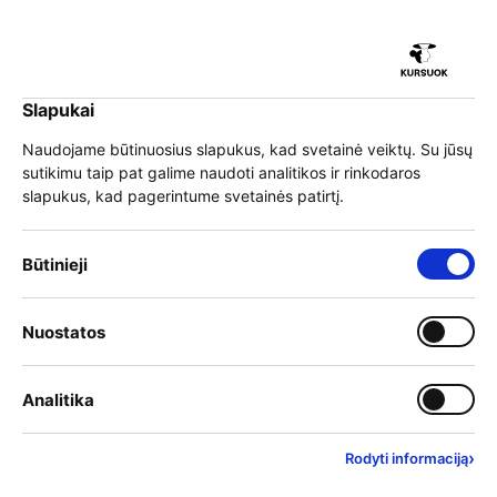
Slapukai
EN
Prisijungti
Naudojame būtinuosius slapukus, kad svetainė veiktų. Su jūsų
sutikimu taip pat galime naudoti analitikos ir rinkodaros
Meniu
slapukus, kad pagerintume svetainės patirtį.
Krypties kompasas
Būtinieji
Krypties kompasas – nacionalinė suaugusiųjų karjeros
konsultavimo paslauga. Čia gali nemokamai gauti
Nuostatos
patarimų, aktualios informacijos ar pasinaudoti valstybės
finansuojamu 3-jų konsultacijų ciklu, padedančiu
suplanuoti karjeros žingsnius. Platforma skirta įvairaus
Analitika
amžiaus ir profesinės patirties suaugusiems.
Konsultacijos vyksta nuotoliniu būdu – telefonu, el. paštu
arba suplanuotų nuotolinių sesijų metu, užtikrinant
›
Rodyti informaciją
patogumą ir profesionalią pagalbą bet kurioje vietoje.