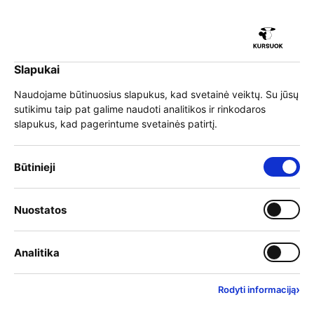
Slapukai
EN
Prisijungti
Naudojame būtinuosius slapukus, kad svetainė veiktų. Su jūsų
sutikimu taip pat galime naudoti analitikos ir rinkodaros
Meniu
slapukus, kad pagerintume svetainės patirtį.
KURSUOK finansavimas
Būtinieji
Kursuok.lt švietimo platformoje mokymo paslaugų teikėjai
gali skelbti savo programas, o norintys tobulėti ir įgyti
Nuostatos
naujų įgūdžių – rinktis mokymus ir pretenduoti į Kursuok
krepšelį (iki 500 Eur). Šiuo metu visi Kursuok krepšeliai
išdalinti, o 2026 metų artimiausio finansavimo konkurso
Analitika
datas skelbsime atskiru pranešimu.
›
Rodyti informaciją