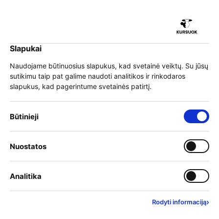
iu
Slapukai
iu
EN
Prisijungti
Naudojame būtinuosius slapukus, kad svetainė veiktų. Su jūsų
sutikimu taip pat galime naudoti analitikos ir rinkodaros
Meniu
slapukus, kad pagerintume svetainės patirtį.
iu
»
Mokymai
»
Mokymo teikėjai
»
"FastTrack LT", UAB
Būtinieji slapukai – visada įjungti
Būtinieji
"FastTrack LT", UAB
Įjungti kategoriją: Nuostat
Nuostatos
iu
Įmonės kodas
305535846
Įjungti kategoriją: Analitika
Analitika
Adresas
Vilnius, Saulėtekio al. 15-1, LT-10224
›
Svetainė
Rodyti informaciją
https://fasttrack.lt/