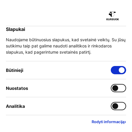
iu
Slapukai
iu
EN
Prisijungti
Naudojame būtinuosius slapukus, kad svetainė veiktų. Su jūsų
sutikimu taip pat galime naudoti analitikos ir rinkodaros
Meniu
slapukus, kad pagerintume svetainės patirtį.
iu
»
Mokymai
»
Mokymo teikėjai
Būtinieji slapukai – visada įjungti
Būtinieji
»
Klaipėdos Ernesto Galvanausko profesinio mokymo centras
Klaipėdos Ernesto
Įjungti kategoriją: Nuostat
Nuostatos
Galvanausko profesinio
iu
mokymo centras
Įjungti kategoriją: Analitika
Analitika
›
Rodyti informaciją
Įmonės kodas
140199874