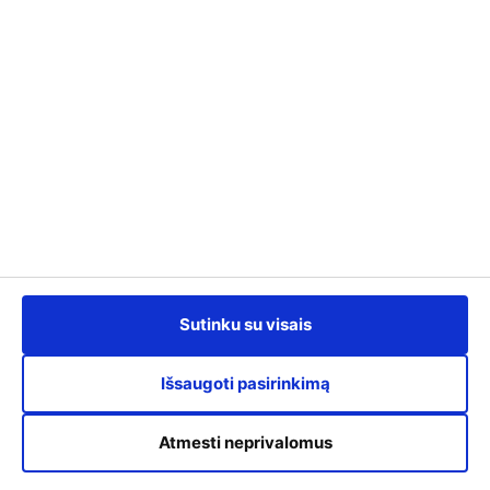
Kursuok.lt švietimo platforma sukurta įgyvendinant projektą „Mokykis
Sutinku su visais
visą gyvenimą!“ (Nr. 10-009-P-0001), o šiuo metu toliau plėtojama
įgyvendinant projekto II etapą „Mokykis visą gyvenimą! Kursuok
platformos plėtra“ (Nr. 10-026-P-0001), bendrai finansuojamą Europos
Išsaugoti pasirinkimą
Sąjungos lėšomis.
Atmesti neprivalomus
KURSUOK finansavimas
Apie paslaugą