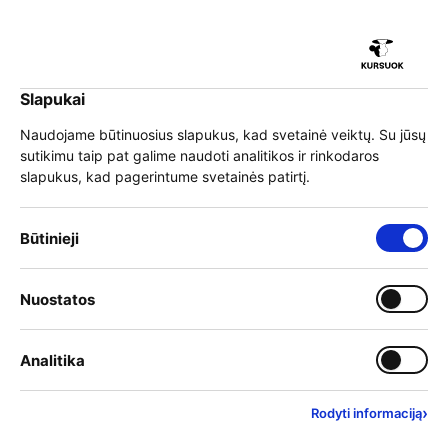
iu
Slapukai
iu
EN
Prisijungti
Naudojame būtinuosius slapukus, kad svetainė veiktų. Su jūsų
sutikimu taip pat galime naudoti analitikos ir rinkodaros
Meniu
slapukus, kad pagerintume svetainės patirtį.
iu
»
Mokymai
»
Viešbučių ir maitinimo paslaugos
»
Programų sąrašas
Būtinieji slapukai – visada įjungti
Būtinieji
Mokymai
Įjungti kategoriją: Nuostat
Nuostatos
iu
Mokymo teikėjai
Įjungti kategoriją: Analitika
Analitika
Filtrai
Rasta rezultatų:
29
1
Išvalyti filtrus
›
Rodyti informaciją
Anksčiausiai prasidedantys