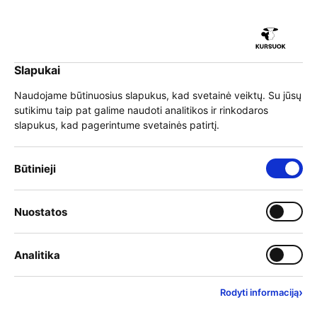
iu
Slapukai
iu
EN
Prisijungti
Naudojame būtinuosius slapukus, kad svetainė veiktų. Su jūsų
sutikimu taip pat galime naudoti analitikos ir rinkodaros
Meniu
slapukus, kad pagerintume svetainės patirtį.
iu
Būtinieji slapukai – visada įjungti
Būtinieji
Organizuojate mokymus?
Įjungti kategoriją: Nuostat
Nuostatos
iu
Tapkite švietimo
Įjungti kategoriją: Analitika
Analitika
platformos KURSUOK
dalimi!
›
Rodyti informaciją