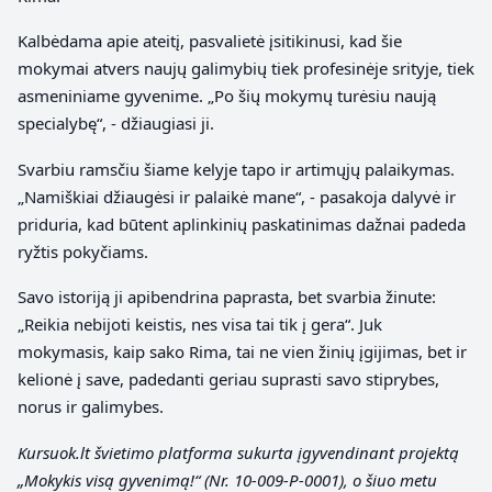
Kalbėdama apie ateitį, pasvalietė įsitikinusi, kad šie
mokymai atvers naujų galimybių tiek profesinėje srityje, tiek
asmeniniame gyvenime. „Po šių mokymų turėsiu naują
specialybę“, ‑ džiaugiasi ji.
Svarbiu ramsčiu šiame kelyje tapo ir artimųjų palaikymas.
„Namiškiai džiaugėsi ir palaikė mane“, ‑ pasakoja dalyvė ir
priduria, kad būtent aplinkinių paskatinimas dažnai padeda
ryžtis pokyčiams.
Savo istoriją ji apibendrina paprasta, bet svarbia žinute:
„Reikia nebijoti keistis, nes visa tai tik į gera“. Juk
mokymasis, kaip sako Rima, tai ne vien žinių įgijimas, bet ir
kelionė į save, padedanti geriau suprasti savo stiprybes,
norus ir galimybes.
Kursuok.lt švietimo platforma sukurta įgyvendinant projektą
„Mokykis visą gyvenimą!“
(Nr. 10-009-P-0001), o šiuo metu