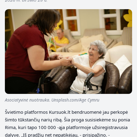
2026 m. birželio 29 d.
Asociatyvinė nuotrauka. Unsplash.com/Age Cymru
Švietimo platformos Kursuok.lt bendruomenė jau perkopė
šimto tūkstančių narių ribą. Šia proga susisiekėme su ponia
Rima, kuri tapo 100 000 ‑ąja platformoje užsiregistravusia
dalyve. „Iš pradžių net nepatikėjau, ‑ prisipažino. ‑