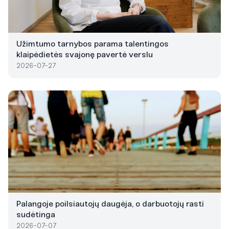
Užimtumo tarnybos parama talentingos
klaipėdietės svajonę pavertė verslu
2026-07-27
Palangoje poilsiautojų daugėja, o darbuotojų rasti
sudėtinga
2026-07-07