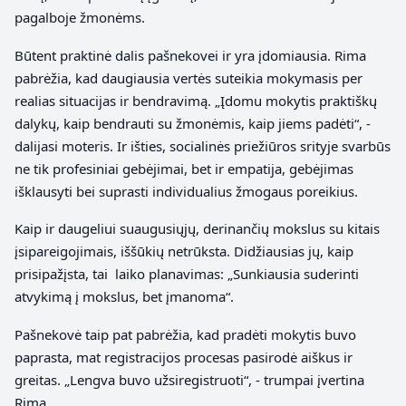
pagalboje žmonėms.
Būtent praktinė dalis pašnekovei ir yra įdomiausia. Rima
pabrėžia, kad daugiausia vertės suteikia mokymasis per
realias situacijas ir bendravimą. „Įdomu mokytis praktiškų
dalykų, kaip bendrauti su žmonėmis, kaip jiems padėti“, ‑
dalijasi moteris. Ir išties, socialinės priežiūros srityje svarbūs
ne tik profesiniai gebėjimai, bet ir empatija, gebėjimas
išklausyti bei suprasti individualius žmogaus poreikius.
Kaip ir daugeliui suaugusiųjų, derinančių mokslus su kitais
įsipareigojimais, iššūkių netrūksta. Didžiausias jų, kaip
prisipažįsta, tai laiko planavimas: „Sunkiausia suderinti
atvykimą į mokslus, bet įmanoma“.
Pašnekovė taip pat pabrėžia, kad pradėti mokytis buvo
paprasta, mat registracijos procesas pasirodė aiškus ir
greitas. „Lengva buvo užsiregistruoti“, ‑ trumpai įvertina
Rima.