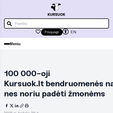
iu
iu
EN
Prisijungti
Meniu
iu
100 000-oji
iu
Kursuok.lt bendruomenės na
nes noriu padėti žmonėms