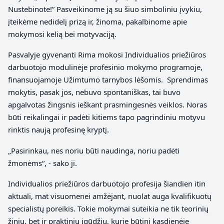
Nustebinote!” Pasveikinome ją su šiuo simboliniu įvykiu,
įteikėme nedidelį prizą ir, žinoma, pakalbinome apie
mokymosi kelią bei motyvaciją.
Pasvalyje gyvenanti Rima mokosi Individualios priežiūros
darbuotojo modulinėje profesinio mokymo programoje,
finansuojamoje Užimtumo tarnybos lėšomis. Sprendimas
mokytis, pasak jos, nebuvo spontaniškas, tai buvo
apgalvotas žingsnis ieškant prasmingesnės veiklos. Noras
būti reikalingai ir padėti kitiems tapo pagrindiniu motyvu
rinktis naują profesinę kryptį.
„Pasirinkau, nes noriu būti naudinga, noriu padėti
žmonėms“, ‑ sako ji.
Individualios priežiūros darbuotojo profesija šiandien itin
aktuali, mat visuomenei amžėjant, nuolat auga kvalifikuotų
specialistų poreikis. Tokie mokymai suteikia ne tik teorinių
žinių, bet ir praktinių įgūdžių, kurie būtini kasdienėje