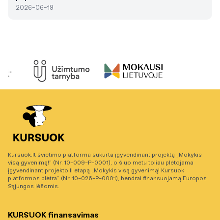
2026-06-19
Kursuok.lt švietimo platforma sukurta įgyvendinant projektą „Mokykis
visą gyvenimą!“ (Nr. 10-009-P-0001), o šiuo metu toliau plėtojama
įgyvendinant projekto II etapą „Mokykis visą gyvenimą! Kursuok
platformos plėtra“ (Nr. 10-026-P-0001), bendrai finansuojamą Europos
Sąjungos lėšomis.
KURSUOK finansavimas