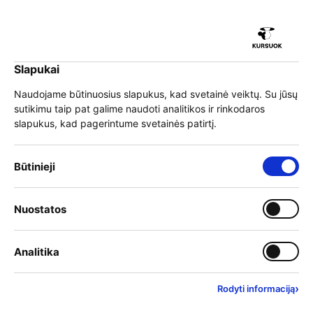
iu
Slapukai
iu
EN
Prisijungti
Naudojame būtinuosius slapukus, kad svetainė veiktų. Su jūsų
sutikimu taip pat galime naudoti analitikos ir rinkodaros
Meniu
slapukus, kad pagerintume svetainės patirtį.
iu
»
Mokymai
»
Programų sąrašas
Būtinieji slapukai – visada įjungti
Būtinieji
Mokymai
Įjungti kategoriją: Nuostat
Nuostatos
iu
Mokymo teikėjai
Įjungti kategoriją: Analitika
Analitika
Filtrai
Rasta rezultatų:
430
›
Rodyti informaciją
Anksčiausiai prasidedantys