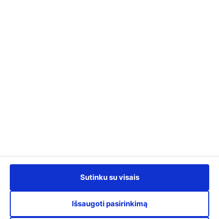
Kontaktai
info@kursuok.lt
+370 700 22722
Darbo laikas:
I-IV: 8:00 - 17:00,
V: 8:00 - 15.45.
Susisiekime
Sutinku su visais
Išsaugoti pasirinkimą