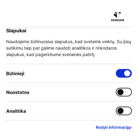
iu
Slapukai
iu
EN
Prisijungti
Naudojame būtinuosius slapukus, kad svetainė veiktų. Su jūsų
sutikimu taip pat galime naudoti analitikos ir rinkodaros
Meniu
slapukus, kad pagerintume svetainės patirtį.
iu
»
Mokymai
»
Žemės ūkis
»
Programų sąrašas
Būtinieji slapukai – visada įjungti
Būtinieji
Mokymai
Įjungti kategoriją: Nuostat
Nuostatos
iu
Mokymo teikėjai
Įjungti kategoriją: Analitika
Analitika
Filtrai
Rasta rezultatų:
11
1
Išvalyti filtrus
›
Rodyti informaciją
Anksčiausiai prasidedantys