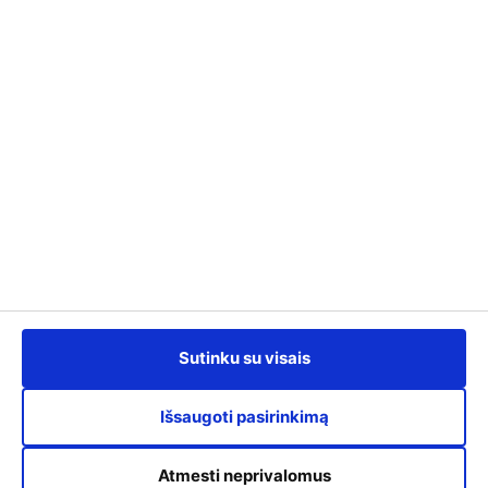
info@kursuok.lt
+370 700 22722
Darbo laikas:
I-IV: 8:00 - 17:00,
V: 8:00 - 15.45.
Susisiekime
Sutinku su visais
Išsaugoti pasirinkimą
Atmesti neprivalomus
Siųsti