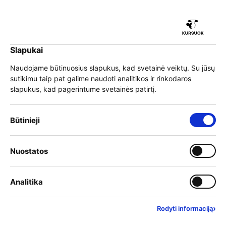
iu
Slapukai
iu
EN
Prisijungti
Naudojame būtinuosius slapukus, kad svetainė veiktų. Su jūsų
sutikimu taip pat galime naudoti analitikos ir rinkodaros
Meniu
slapukus, kad pagerintume svetainės patirtį.
iu
Būtinieji slapukai – visada įjungti
Būtinieji
Kviečiame į KURSUOK
Įjungti kategoriją: Nuostat
Nuostatos
iu
informacinį renginį
Įjungti kategoriją: Analitika
Analitika
mokymo paslaugų
teikėjams
›
Rodyti informaciją