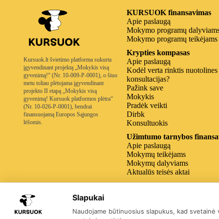
KURSUOK finansavimas
Apie paslaugą
Mokymo programų dalyviam
Mokymo programų teikėjams
Krypties kompasas
Kursuok.lt švietimo platforma sukurta
Apie paslaugą
įgyvendinant projektą „Mokykis visą
Kodėl verta rinktis nuotolines
gyvenimą!“ (Nr. 10-009-P-0001), o šiuo
konsultacijas?
metu toliau plėtojama įgyvendinant
Pažink save
projekto II etapą „Mokykis visą
Mokykis
gyvenimą! Kursuok platformos plėtra“
Pradėk veikti
(Nr. 10-026-P-0001), bendrai
Dirbk
finansuojamą Europos Sąjungos
lėšomis.
Konsultuokis
Užimtumo tarnybos finansa
Apie paslaugą
Mokymų teikėjams
Mokymų dalyviams
Aktualūs teisės aktai
Kitos institucijų programos
Slapukai
Naudojame būtinuosius slapukus, kad svetainė ve