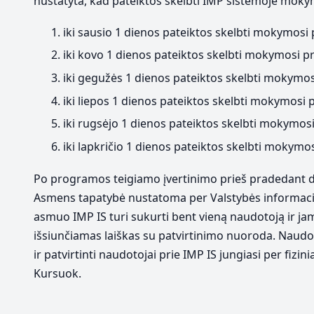
nustatyta, kad pateiktos skelbti IMP sistemoje mok
iki sausio 1 dienos pateiktos skelbti mokymosi
iki kovo 1 dienos pateiktos skelbti mokymosi 
iki gegužės 1 dienos pateiktos skelbti mokymos
iki liepos 1 dienos pateiktos skelbti mokymosi
iki rugsėjo 1 dienos pateiktos skelbti mokymos
iki lapkričio 1 dienos pateiktos skelbti mokym
Po programos teigiamo įvertinimo prieš pradedant darb
Asmens tapatybė nustatoma per Valstybės informacinių 
asmuo IMP IS turi sukurti bent vieną naudotoją ir jam
išsiunčiamas laiškas su patvirtinimo nuoroda. Naudoto
ir patvirtinti naudotojai prie IMP IS jungiasi per fi
Kursuok.