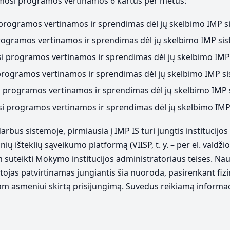
ymosi programos vertinamos 6 kartus per metus:
 programos vertinamos ir sprendimas dėl jų skelbimo IMP s
programos vertinamos ir sprendimas dėl jų skelbimo IMP sis
i programos vertinamos ir sprendimas dėl jų skelbimo IMP 
 programos vertinamos ir sprendimas dėl jų skelbimo IMP si
i programos vertinamos ir sprendimas dėl jų skelbimo IMP s
osi programos vertinamos ir sprendimas dėl jų skelbimo IMP
us sistemoje, pirmiausia į IMP IS turi jungtis institucijos
išteklių sąveikumo platformą (VIISP, t. y. – per el. valdžio
 suteikti Mokymo institucijos administratoriaus teises. Nauj
jas patvirtinamas jungiantis šia nuoroda, pasirenkant fizin
ziniam asmeniui skirtą prisijungimą. Suvedus reikiamą inform