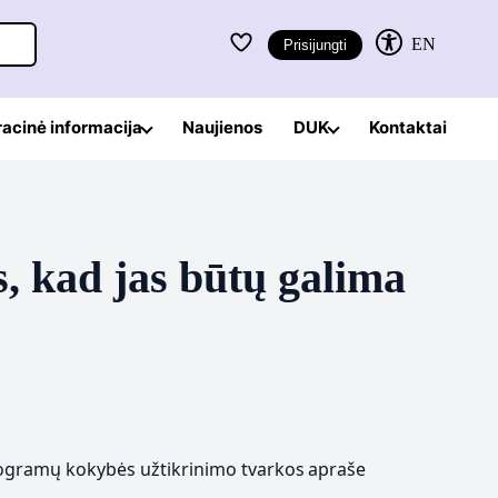
EN
Prisijungti
racinė informacija
Naujienos
DUK
Kontaktai
s, kad jas būtų galima
rogramų kokybės užtikrinimo tvarkos apraše