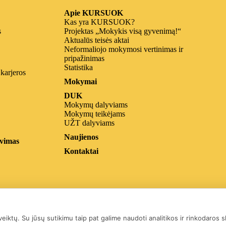
Apie KURSUOK
Kas yra KURSUOK?
s
Projektas „Mokykis visą gyvenimą!“
Aktualūs teisės aktai
Neformaliojo mokymosi vertinimas ir
pripažinimas
Statistika
 karjeros
Mokymai
DUK
Mokymų dalyviams
Mokymų teikėjams
UŽT dalyviams
Naujienos
vimas
Kontaktai
iktų. Su jūsų sutikimu taip pat galime naudoti analitikos ir rinkodaros