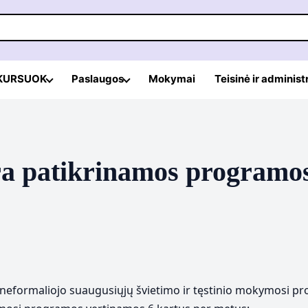
 KURSUOK
Paslaugos
Mokymai
Teisinė ir administ
yra patikrinamos programo
neformaliojo suaugusiųjų švietimo ir tęstinio mokymosi p