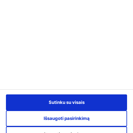
Kontaktai
info@kursuok.lt
+370 700 22722
Darbo laikas:
I-IV: 8:00 - 17:00,
V: 8:00 - 15.45.
Susisiekime
Sutinku su visais
Išsaugoti pasirinkimą