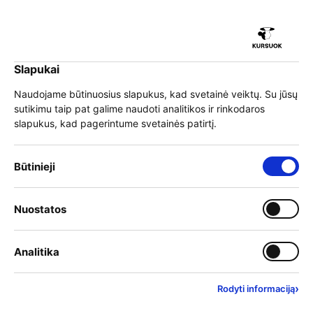
iu
Slapukai
iu
EN
Prisijungti
Naudojame būtinuosius slapukus, kad svetainė veiktų. Su jūsų
sutikimu taip pat galime naudoti analitikos ir rinkodaros
Meniu
slapukus, kad pagerintume svetainės patirtį.
iu
Būtinieji slapukai – visada įjungti
Būtinieji
Kaip bus vertinama, jog
Įjungti kategoriją: Nuostat
Nuostatos
iu
grupės mokymai
Įjungti kategoriją: Analitika
Analitika
įgyvendinti tinkamai?
›
Rodyti informaciją