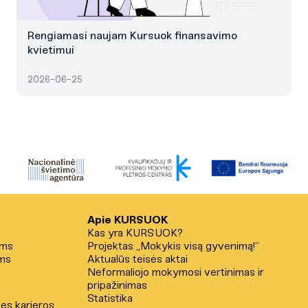
Rengiamasi naujam Kursuok finansavimo
kvietimui
2026-06-25
Apie KURSUOK
Kas yra KURSUOK?
ams
Projektas „Mokykis visą gyvenimą!“
ms
Aktualūs teisės aktai
Neformaliojo mokymosi vertinimas ir
pripažinimas
Statistika
nes karjeros