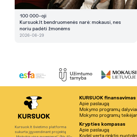
100 000-oji
Kursuok.lt bendruomenės narė: mokausi, nes
noriu padėti žmonėms
2026-06-29
KURSUOK finansavimas
Apie paslaugą
Mokymo programų dalyvi
Mokymo programų teikėja
Krypties kompasas
Kursuok.lt švietimo platforma
Apie paslaugą
sukurta įgyvendinant projektą
Kodėl verta rinktis nuotoli
„Mokykis visą gyvenimą!“ (Nr. 10-