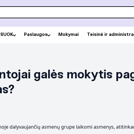
RSUOK
Paslaugos
Mokymai
Teisinė ir administr
entojai galės mokytis pa
as?
emoje dalyvaujančių asmenų grupe laikomi asmenys, atitinkan