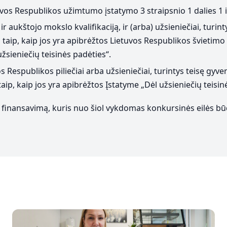
uvos Respublikos užimtumo įstatymo 3 straipsnio 1 dalies 1 i
 ir aukštojo mokslo kvalifikaciją, ir (arba) užsieniečiai, turin
p, kaip jos yra apibrėžtos Lietuvos Respublikos švietimo į
žsieniečių teisinės padėties“.
espublikos piliečiai arba užsieniečiai, turintys teisę gyvent
, kaip jos yra apibrėžtos Įstatyme „Dėl užsieniečių teisinė
i į finansavimą, kuris nuo šiol vykdomas konkursinės eilės bū