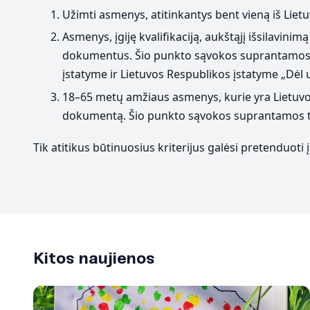
Užimti asmenys, atitinkantys bent vieną iš Liet
Asmenys, įgiję kvalifikaciją, aukštąjį išsilavinimą
dokumentus. Šio punkto sąvokos suprantamos tai
įstatyme ir Lietuvos Respublikos įstatyme „Dėl u
18–65 metų amžiaus asmenys, kurie yra Lietuvos R
dokumentą. Šio punkto sąvokos suprantamos taip
Tik atitikus būtinuosius kriterijus galėsi pretenduot
Kitos naujienos