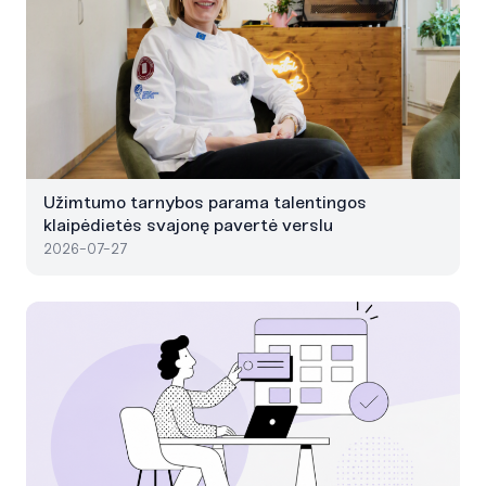
Užimtumo tarnybos parama talentingos
klaipėdietės svajonę pavertė verslu
2026-07-27