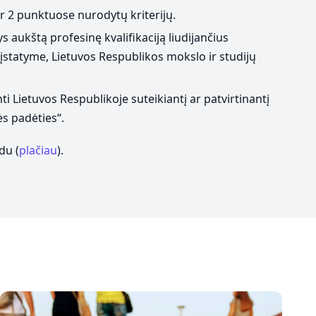
r 2 punktuose nurodytų kriterijų.
tys aukštą profesinę kvalifikaciją liudijančius
statyme, Lietuvos Respublikos mokslo ir studijų
i Lietuvos Respublikoje suteikiantį ar patvirtinantį
s padėties“.
du (
plačiau
).