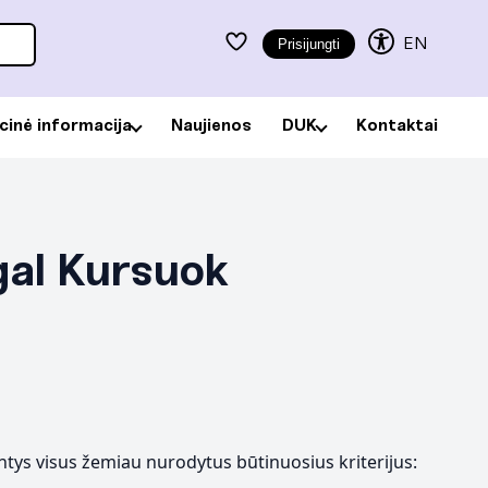
EN
Prisijungti
acinė informacija
Naujienos
DUK
Kontaktai
gal Kursuok
tys visus žemiau nurodytus būtinuosius kriterijus: