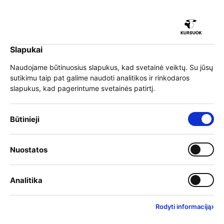
iu
Slapukai
iu
EN
Prisijungti
Naudojame būtinuosius slapukus, kad svetainė veiktų. Su jūsų
sutikimu taip pat galime naudoti analitikos ir rinkodaros
Meniu
slapukus, kad pagerintume svetainės patirtį.
iu
Būtinieji slapukai – visada įjungti
Būtinieji
Ar iš karto galiu
Įjungti kategoriją: Nuostat
Nuostatos
iu
registruotis į dvi mokymo
Įjungti kategoriją: Analitika
Analitika
programas ir gauti
finansavimą?
›
Rodyti informaciją