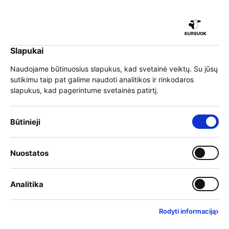
iu
Slapukai
iu
EN
Prisijungti
Naudojame būtinuosius slapukus, kad svetainė veiktų. Su jūsų
sutikimu taip pat galime naudoti analitikos ir rinkodaros
Meniu
slapukus, kad pagerintume svetainės patirtį.
iu
Būtinieji slapukai – visada įjungti
Būtinieji
Ar gali IMP sistemoje
Įjungti kategoriją: Nuostat
Nuostatos
iu
skelbiamos programos
Įjungti kategoriją: Analitika
Analitika
vieną mokymų grupę
sudaryti ir dirbantys, ir
›
Rodyti informaciją