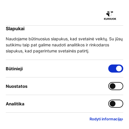
iu
Slapukai
iu
EN
Prisijungti
Naudojame būtinuosius slapukus, kad svetainė veiktų. Su jūsų
sutikimu taip pat galime naudoti analitikos ir rinkodaros
Meniu
slapukus, kad pagerintume svetainės patirtį.
iu
Būtinieji slapukai – visada įjungti
Būtinieji
2. Programų perkėlimas,
Įjungti kategoriją: Nuostat
Nuostatos
iu
registravimas ir vertinimas
Įjungti kategoriją: Analitika
Analitika
2026 m. gegužės 14 d.
›
Rodyti informaciją