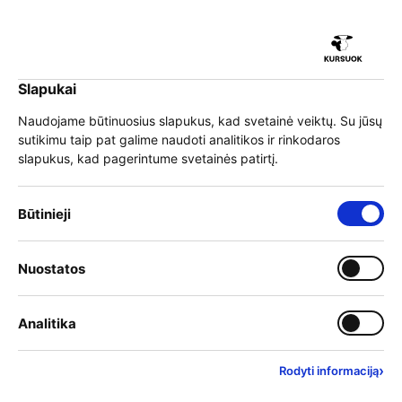
iu
Slapukai
iu
EN
Prisijungti
Naudojame būtinuosius slapukus, kad svetainė veiktų. Su jūsų
sutikimu taip pat galime naudoti analitikos ir rinkodaros
Meniu
slapukus, kad pagerintume svetainės patirtį.
iu
Būtinieji slapukai – visada įjungti
Būtinieji
1. Integracijos grafikas,
Įjungti kategoriją: Nuostat
Nuostatos
iu
pereinamasis laikotarpis
Įjungti kategoriją: Analitika
Analitika
2026 m. gegužės 14 d.
›
Rodyti informaciją