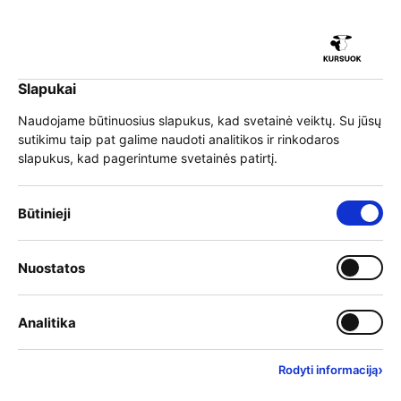
iu
Slapukai
iu
EN
Prisijungti
Naudojame būtinuosius slapukus, kad svetainė veiktų. Su jūsų
sutikimu taip pat galime naudoti analitikos ir rinkodaros
Meniu
slapukus, kad pagerintume svetainės patirtį.
iu
Būtinieji slapukai – visada įjungti
Būtinieji
Valstybės skirtų
Įjungti kategoriją: Nuostat
Nuostatos
iu
mokymosi krepšelių lėšos
Įjungti kategoriją: Analitika
Analitika
– rezervuotos. Sekite
naujienas apie biudžeto
›
Rodyti informaciją