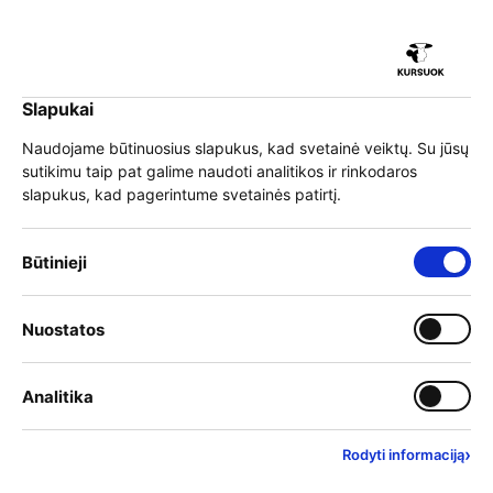
iu
Slapukai
iu
EN
Prisijungti
Naudojame būtinuosius slapukus, kad svetainė veiktų. Su jūsų
sutikimu taip pat galime naudoti analitikos ir rinkodaros
Meniu
slapukus, kad pagerintume svetainės patirtį.
iu
Būtinieji slapukai – visada įjungti
Būtinieji
Tarptautinės konferencijos
Įjungti kategoriją: Nuostat
Nuostatos
iu
„Karjeros krypties
Įjungti kategoriją: Analitika
Analitika
kompasas 2026“ akimirkos
›
Rodyti informaciją