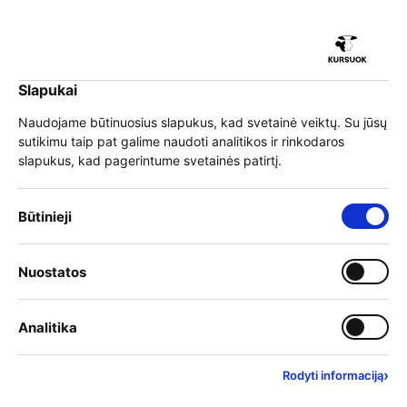
iu
Slapukai
iu
EN
Prisijungti
Naudojame būtinuosius slapukus, kad svetainė veiktų. Su jūsų
sutikimu taip pat galime naudoti analitikos ir rinkodaros
Meniu
slapukus, kad pagerintume svetainės patirtį.
iu
Būtinieji slapukai – visada įjungti
Būtinieji
Stebėkite konferenciją
Įjungti kategoriją: Nuostat
Nuostatos
iu
„KURSUOK – mokykis visą
Įjungti kategoriją: Analitika
Analitika
gyvenimą!“ internete
›
Rodyti informaciją