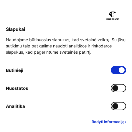
iu
Slapukai
iu
EN
Prisijungti
Naudojame būtinuosius slapukus, kad svetainė veiktų. Su jūsų
sutikimu taip pat galime naudoti analitikos ir rinkodaros
Meniu
slapukus, kad pagerintume svetainės patirtį.
iu
Būtinieji slapukai – visada įjungti
Būtinieji
Startavo nauja
Įjungti kategoriją: Nuostat
Nuostatos
iu
suaugusiųjų karjeros
Įjungti kategoriją: Analitika
Analitika
konsultavimo nuotoliniu
būdu paslauga
›
Rodyti informaciją