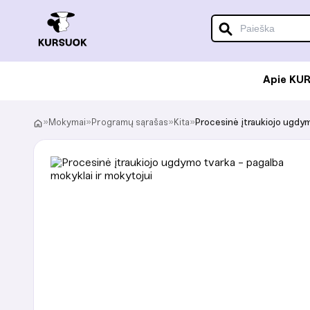
Apie KU
»
Mokymai
»
Programų sąrašas
»
Kita
»
Procesinė įtraukiojo ugdym