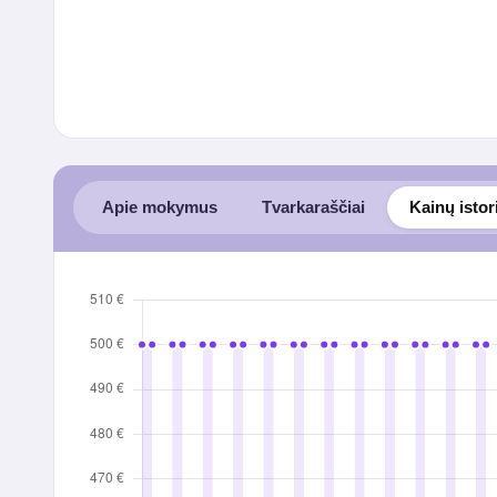
Apie mokymus
Tvarkaraščiai
Kainų istor