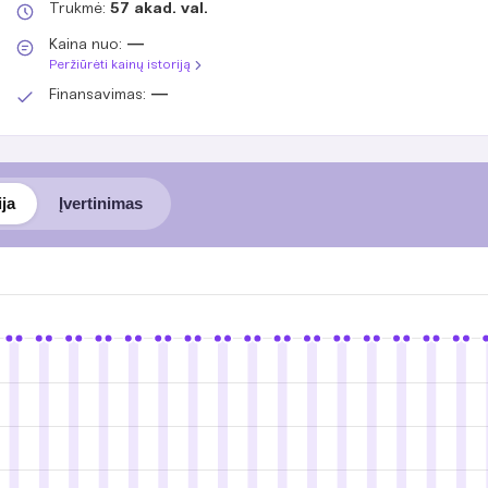
Trukmė:
57 akad. val.
Kaina nuo:
—
Peržiūrėti kainų istoriją
Finansavimas:
—
ija
Įvertinimas