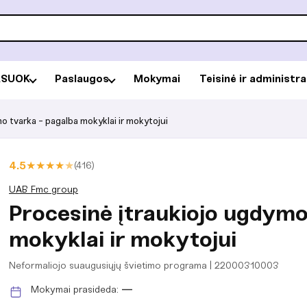
RSUOK
Paslaugos
Mokymai
Teisinė ir administr
o tvarka - pagalba mokyklai ir mokytojui
★
★
★
★
★
4.5
(416)
UAB Fmc group
Procesinė įtraukiojo ugdymo
mokyklai ir mokytojui
Neformaliojo suaugusiųjų švietimo programa | 22000310003
Mokymai prasideda:
—