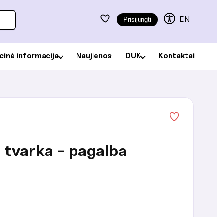
EN
Prisijungti
acinė informacija
Naujienos
DUK
Kontaktai
 tvarka - pagalba