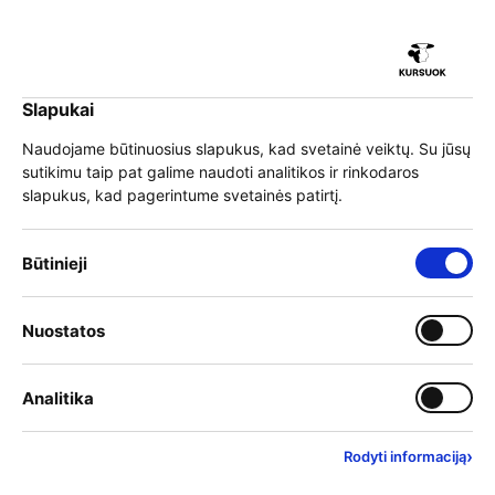
iu
Slapukai
iu
EN
Prisijungti
Naudojame būtinuosius slapukus, kad svetainė veiktų. Su jūsų
sutikimu taip pat galime naudoti analitikos ir rinkodaros
Meniu
slapukus, kad pagerintume svetainės patirtį.
iu
»
Mokymai
»
Programų sąrašas
»
Informacijos ir ryšio technologijos
Būtinieji slapukai – visada įjungti
Būtinieji
»
Dirbtinio intelekto mokymai
Įjungti kategoriją: Nuostat
Nuostatos
iu
Įjungti kategoriją: Analitika
Analitika
›
Rodyti informaciją