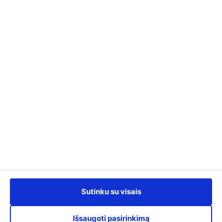
Kontaktai
info@kursuok.lt
+370 700 22722
Darbo laikas:
I-IV: 8:00 - 17:00,
V: 8:00 - 15.45.
Susisiekime
Sutinku su visais
Išsaugoti pasirinkimą