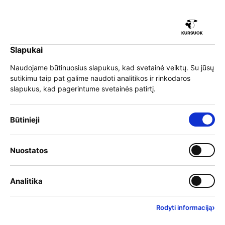
iu
Slapukai
iu
EN
Prisijungti
Naudojame būtinuosius slapukus, kad svetainė veiktų. Su jūsų
sutikimu taip pat galime naudoti analitikos ir rinkodaros
Meniu
slapukus, kad pagerintume svetainės patirtį.
iu
»
Mokymai
»
Programų sąrašas
Būtinieji slapukai – visada įjungti
Būtinieji
Mokymai
Įjungti kategoriją: Nuostat
Nuostatos
iu
Mokymo teikėjai
Įjungti kategoriją: Analitika
Analitika
Filtrai
Rasta rezultatų:
434
›
Rodyti informaciją
Anksčiausiai prasidedantys