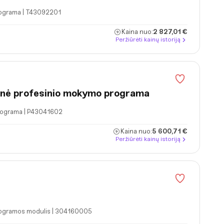
rograma | T43092201
Kaina nuo:
2 827,01 €
Peržiūrėti kainų istoriją
inė profesinio mokymo programa
rograma | P43041602
Kaina nuo:
5 600,71 €
Peržiūrėti kainų istoriją
rogramos modulis | 304160005