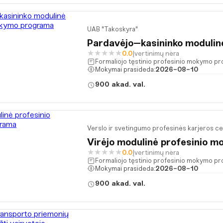
UAB "Takoskyra"
Pardavėjo–kasininko moduli
★
★
★
★
★
0.0
Įvertinimų nėra
Formaliojo tęstinio profesinio mokymo p
Mokymai prasideda:
2026-08-10
900 akad. val.
Verslo ir svetingumo profesinės karjeros c
Virėjo modulinė profesinio 
★
★
★
★
★
0.0
Įvertinimų nėra
Formaliojo tęstinio profesinio mokymo p
Mokymai prasideda:
2026-08-10
900 akad. val.