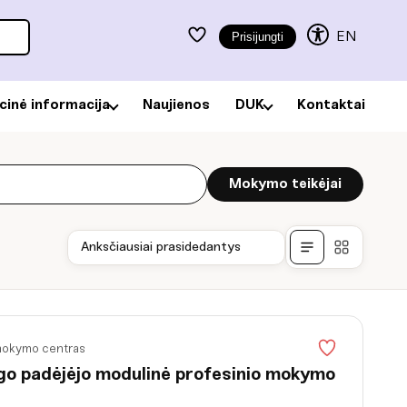
EN
Prisijungti
acinė informacija
Naujienos
DUK
Kontaktai
Mokymo teikėjai
Anksčiausiai prasidedantys
 mokymo centras
go padėjėjo modulinė profesinio mokymo