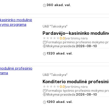
360 akad. val.
UAB "Takoskyra"
Pardavėjo–kasininko moduli
★
★
★
★
★
0.0
Įvertinimų nėra
Formaliojo pirminio profesinio mokymo p
Mokymai prasideda:
2026-08-10
1320 akad. val.
UAB "Takoskyra"
Konditerio modulinė profesi
★
★
★
★
★
0.0
Įvertinimų nėra
Formaliojo tęstinio profesinio mokymo p
Mokymai prasideda:
2026-08-10
1260 akad. val.