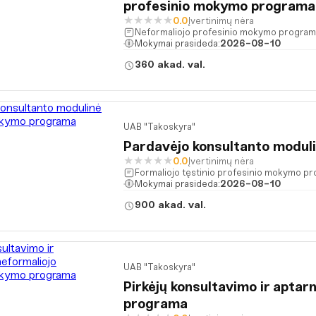
profesinio mokymo programa
★
★
★
★
★
0.0
Įvertinimų nėra
Neformaliojo profesinio mokymo program
Mokymai prasideda:
2026-08-10
360 akad. val.
UAB "Takoskyra"
Pardavėjo konsultanto modul
★
★
★
★
★
0.0
Įvertinimų nėra
Formaliojo tęstinio profesinio mokymo p
Mokymai prasideda:
2026-08-10
900 akad. val.
UAB "Takoskyra"
Pirkėjų konsultavimo ir apta
programa