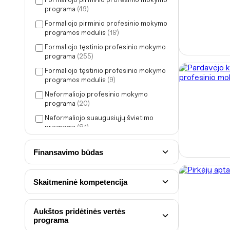
Formaliojo pirminio profesinio mokymo
programa
(49)
Formaliojo pirminio profesinio mokymo
programos modulis
(18)
Formaliojo tęstinio profesinio mokymo
programa
(255)
Formaliojo tęstinio profesinio mokymo
programos modulis
(9)
Neformaliojo profesinio mokymo
programa
(20)
Neformaliojo suaugusiųjų švietimo
programa
(81)
Finansavimo būdas
Skaitmeninė kompetencija
Aukštos pridėtinės vertės
programa