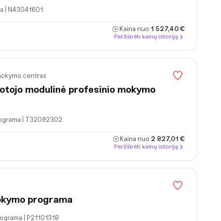
a | N43041601
Kaina nuo:
1 527,40 €
Peržiūrėti kainų istoriją
 mokymo centras
buotojo modulinė profesinio mokymo
programa | T32092302
Kaina nuo:
2 827,01 €
Peržiūrėti kainų istoriją
mokymo programa
rograma | P21101318