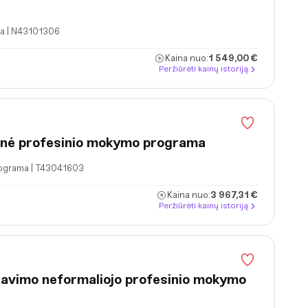
a | N43101306
Kaina nuo:
1 549,00 €
Peržiūrėti kainų istoriją
inė profesinio mokymo programa
rograma | T43041603
Kaina nuo:
3 967,31 €
Peržiūrėti kainų istoriją
rnavimo neformaliojo profesinio mokymo