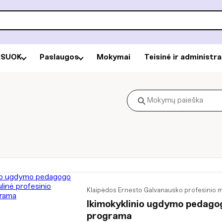
RSUOK
Paslaugos
Mokymai
Teisinė ir administr
Klaipėdos Ernesto Galvanausko profesinio
Ikimokyklinio ugdymo pedago
programa