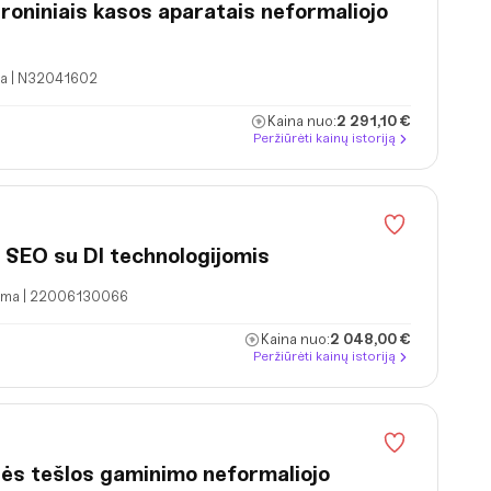
troniniais kasos aparatais neformaliojo
ma | N32041602
Kaina nuo:
2 291,10 €
Peržiūrėti kainų istoriją
r SEO su DI technologijomis
rama | 22006130066
Kaina nuo:
2 048,00 €
Peržiūrėti kainų istoriją
lės tešlos gaminimo neformaliojo