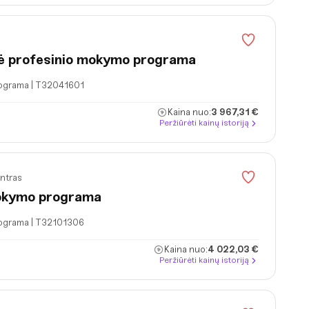
nė profesinio mokymo programa
rograma | T32041601
Kaina nuo:
3 967,31 €
Peržiūrėti kainų istoriją
entras
mokymo programa
rograma | T32101306
Kaina nuo:
4 022,03 €
Peržiūrėti kainų istoriją