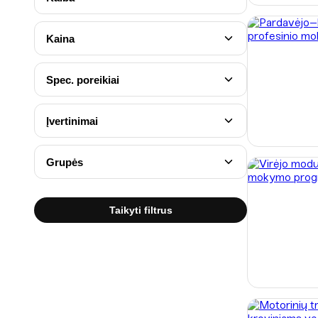
Kaina
Spec. poreikiai
Įvertinimai
Grupės
Taikyti filtrus