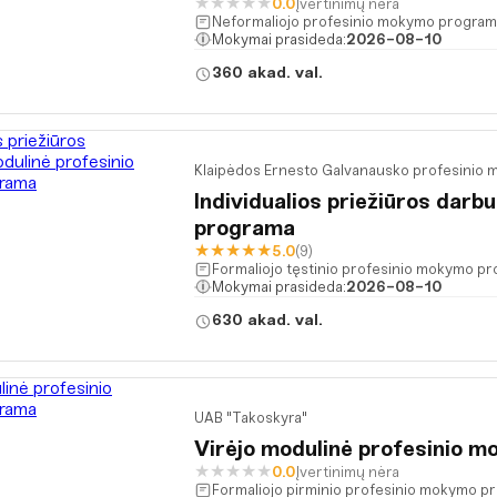
★
★
★
★
★
0.0
Įvertinimų nėra
Neformaliojo profesinio mokymo program
Mokymai prasideda:
2026-08-10
360 akad. val.
Klaipėdos Ernesto Galvanausko profesinio
Individualios priežiūros dar
programa
★
★
★
★
★
5.0
(9)
Formaliojo tęstinio profesinio mokymo 
Mokymai prasideda:
2026-08-10
630 akad. val.
UAB "Takoskyra"
Virėjo modulinė profesinio 
★
★
★
★
★
0.0
Įvertinimų nėra
Formaliojo pirminio profesinio mokymo p