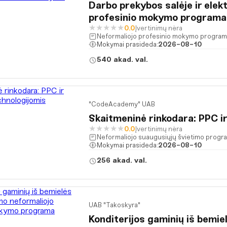
Darbo prekybos salėje ir elek
profesinio mokymo programa
★
★
★
★
★
0.0
Įvertinimų nėra
Neformaliojo profesinio mokymo progra
Mokymai prasideda:
2026-08-10
540 akad. val.
"CodeAcademy" UAB
Skaitmeninė rinkodara: PPC i
★
★
★
★
★
0.0
Įvertinimų nėra
Neformaliojo suaugusiųjų švietimo prog
Mokymai prasideda:
2026-08-10
256 akad. val.
UAB "Takoskyra"
Konditerijos gaminių iš bemie