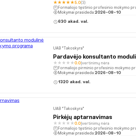
★
★
★
★
★
5.0
(3)
Formaliojo tęstinio profesinio mokymo p
Mokymai prasideda:
2026-08-10
630 akad. val.
UAB "Takoskyra"
Pardavėjo konsultanto modul
★
★
★
★
★
0.0
Įvertinimų nėra
Formaliojo pirminio profesinio mokymo p
Mokymai prasideda:
2026-08-10
1320 akad. val.
UAB "Takoskyra"
Pirkėjų aptarnavimas
★
★
★
★
★
0.0
Įvertinimų nėra
Formaliojo tęstinio profesinio mokymo p
Mokymai prasideda:
2026-08-10