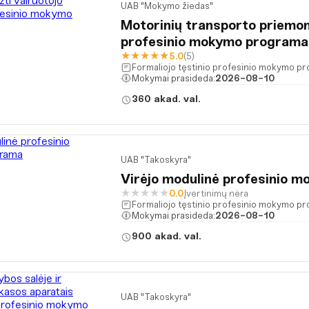
UAB "Mokymo žiedas"
Motorinių transporto priemon
profesinio mokymo programa
★
★
★
★
★
5.0
(5)
Formaliojo tęstinio profesinio mokymo p
Mokymai prasideda:
2026-08-10
360 akad. val.
UAB "Takoskyra"
Virėjo modulinė profesinio 
★
★
★
★
★
0.0
Įvertinimų nėra
Formaliojo tęstinio profesinio mokymo p
Mokymai prasideda:
2026-08-10
900 akad. val.
UAB "Takoskyra"