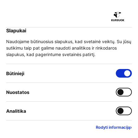
iu
Slapukai
iu
EN
Prisijungti
Naudojame būtinuosius slapukus, kad svetainė veiktų. Su jūsų
sutikimu taip pat galime naudoti analitikos ir rinkodaros
Meniu
slapukus, kad pagerintume svetainės patirtį.
iu
»
Mokymai
»
Programų sąrašas
Būtinieji slapukai – visada įjungti
Būtinieji
Mokymai
Įjungti kategoriją: Nuostat
Nuostatos
iu
Mokymo teikėjai
Įjungti kategoriją: Analitika
Analitika
Filtrai
Rasta rezultatų:
438
›
Rodyti informaciją
Anksčiausiai prasidedantys