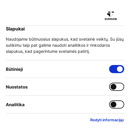
iu
Slapukai
iu
EN
Prisijungti
Naudojame būtinuosius slapukus, kad svetainė veiktų. Su jūsų
sutikimu taip pat galime naudoti analitikos ir rinkodaros
Meniu
slapukus, kad pagerintume svetainės patirtį.
iu
»
Mokymai
»
Programų sąrašas
Būtinieji slapukai – visada įjungti
Būtinieji
Mokymai
Įjungti kategoriją: Nuostat
Nuostatos
iu
Mokymo teikėjai
Įjungti kategoriją: Analitika
Analitika
Filtrai
Rasta rezultatų:
433
›
Rodyti informaciją
Anksčiausiai prasidedantys