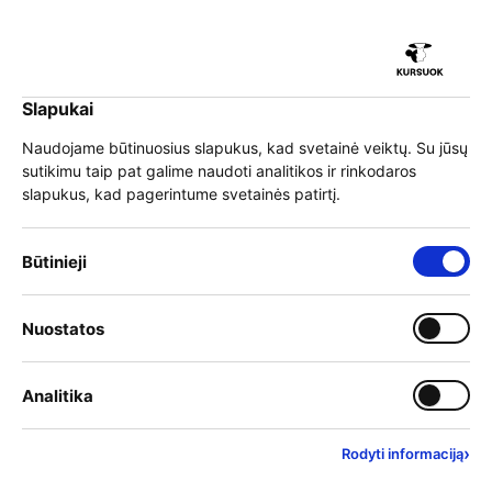
iu
Slapukai
iu
EN
Prisijungti
Naudojame būtinuosius slapukus, kad svetainė veiktų. Su jūsų
sutikimu taip pat galime naudoti analitikos ir rinkodaros
Meniu
slapukus, kad pagerintume svetainės patirtį.
iu
»
Mokymai
»
Programų sąrašas
Būtinieji slapukai – visada įjungti
Būtinieji
Mokymai
Įjungti kategoriją: Nuostat
Nuostatos
iu
Mokymo teikėjai
Įjungti kategoriją: Analitika
Analitika
Filtrai
Rasta rezultatų:
434
›
Rodyti informaciją
Anksčiausiai prasidedantys