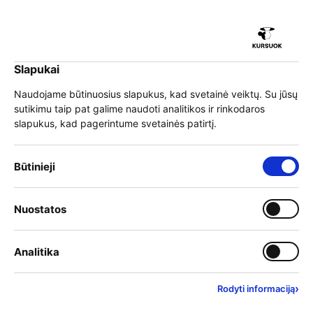
iu
Slapukai
iu
EN
Prisijungti
Naudojame būtinuosius slapukus, kad svetainė veiktų. Su jūsų
sutikimu taip pat galime naudoti analitikos ir rinkodaros
Meniu
slapukus, kad pagerintume svetainės patirtį.
iu
»
Mokymai
»
Miškininkystė
»
Programų sąrašas
Būtinieji slapukai – visada įjungti
Būtinieji
Mokymai
Įjungti kategoriją: Nuostat
Nuostatos
iu
Mokymo teikėjai
Įjungti kategoriją: Analitika
Analitika
Filtrai
Rasta rezultatų:
0
1
Išvalyti filtrus
›
Rodyti informaciją
Anksčiausiai prasidedantys