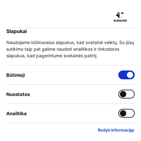
iu
Slapukai
iu
EN
Prisijungti
Naudojame būtinuosius slapukus, kad svetainė veiktų. Su jūsų
sutikimu taip pat galime naudoti analitikos ir rinkodaros
Meniu
slapukus, kad pagerintume svetainės patirtį.
iu
Mokymai
Būtinieji slapukai – visada įjungti
Būtinieji
Įjungti kategoriją: Nuostat
Nuostatos
iu
Lektorius
Įjungti kategoriją: Analitika
Analitika
›
Rodyti informaciją