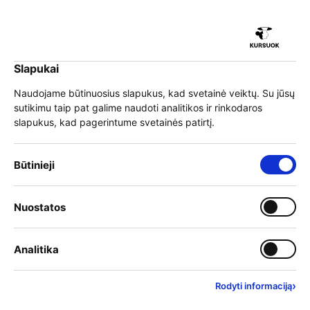
iu
Slapukai
iu
EN
Prisijungti
Naudojame būtinuosius slapukus, kad svetainė veiktų. Su jūsų
sutikimu taip pat galime naudoti analitikos ir rinkodaros
Meniu
slapukus, kad pagerintume svetainės patirtį.
iu
Būtinieji slapukai – visada įjungti
Būtinieji
Kodėl svarbu mokymus
Įjungti kategoriją: Nuostat
Nuostatos
iu
rinktis sąmoningai ir
Įjungti kategoriją: Analitika
Analitika
atsakingai?
›
Rodyti informaciją