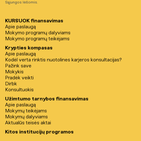
Sąjungos lėšomis.
KURSUOK finansavimas
Apie paslaugą
Mokymo programų dalyviams
Mokymo programų teikėjams
Krypties kompasas
Apie paslaugą
Kodėl verta rinktis nuotolines karjeros konsultacijas?
Pažink save
Mokykis
Pradėk veikti
Dirbk
Konsultuokis
Užimtumo tarnybos finansavimas
Apie paslaugą
Mokymų teikėjams
Mokymų dalyviams
Aktualūs teisės aktai
Kitos institucijų programos