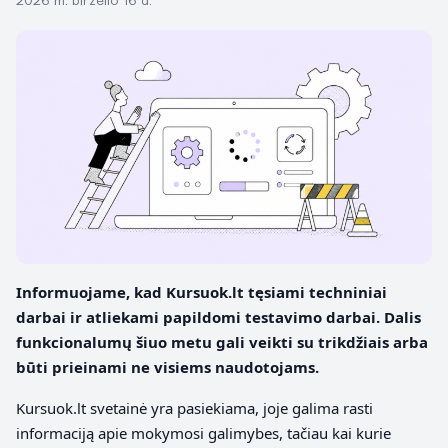
2026 m. birželio 16 d.
Informuojame, kad Kursuok.lt tęsiami techniniai
darbai ir atliekami papildomi testavimo darbai. Dalis
funkcionalumų šiuo metu gali veikti su trikdžiais arba
būti prieinami ne visiems naudotojams.
Kursuok.lt svetainė yra pasiekiama, joje galima rasti
informaciją apie mokymosi galimybes, tačiau kai kurie