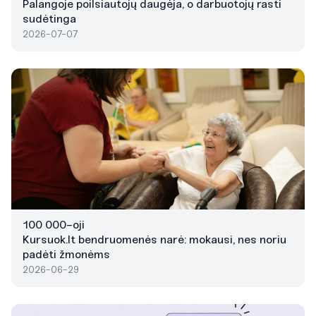
Palangoje poilsiautojų daugėja, o darbuotojų rasti
sudėtinga
2026-07-07
100 000-oji
Kursuok.lt bendruomenės narė: mokausi, nes noriu
padėti žmonėms
2026-06-29