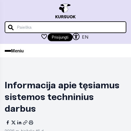
iu
iu
EN
Prisijungti
Meniu
iu
Informacija apie tęsiamus
iu
sistemos techninius
darbus