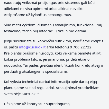
naudotojų veiksmai prisijungus prie sistemos gali būti
atliekami ne visa apimtimi arba laikinai neveikti.
Atsiprašome už kylančius nepatogumus.
Šiuo metu vykdomi duomenų atnaujinimo, funkcionalumų
testavimo, techninių integracijų tikslinimo darbai.
Jeigu susiduriate su konkrečiu sutrikimu, kviečiame kreiptis
el. paštu
info@kursuok.lt
arba telefonu 0 700 22722.
Kreipiantis prašome nurodyti, kokį veiksmą bandėte atlikti,
kokia problema kilo, ir, jei įmanoma, pridėti ekrano
nuotrauką. Tai padės greičiau identifikuoti konkretų atvejį ir
perduoti jį atsakingiems specialistams.
Kol vyksta techniniai darbai informacija apie darbų eigą
planuojame skelbti reguliariai. Atnaujinimai yra skelbiami
svetainėje Kursuok.lt.
Dėkojame už kantrybę ir supratingumą.