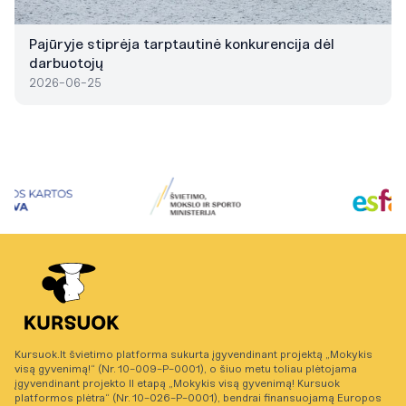
Pajūryje stiprėja tarptautinė konkurencija dėl
darbuotojų
2026-06-25
Kursuok.lt švietimo platforma sukurta įgyvendinant projektą „Mokykis
visą gyvenimą!“ (Nr. 10-009-P-0001), o šiuo metu toliau plėtojama
įgyvendinant projekto II etapą „Mokykis visą gyvenimą! Kursuok
platformos plėtra“ (Nr. 10-026-P-0001), bendrai finansuojamą Europos