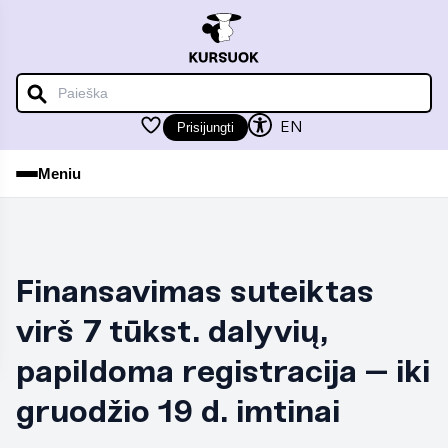
iu
iu
EN
Prisijungti
Meniu
iu
Finansavimas suteiktas
iu
virš 7 tūkst. dalyvių,
papildoma registracija – iki
gruodžio 19 d. imtinai