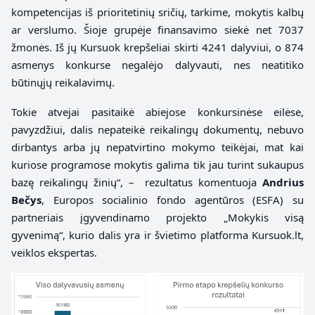
kompetencijas iš prioritetinių sričių, tarkime, mokytis kalbų
ar verslumo. Šioje grupėje finansavimo siekė net 7037
žmonės. Iš jų Kursuok krepšeliai skirti 4241 dalyviui, o 874
asmenys konkurse negalėjo dalyvauti, nes neatitiko
būtinųjų reikalavimų.
Tokie atvejai pasitaikė abiejose konkursinėse eilėse,
pavyzdžiui, dalis nepateikė reikalingų dokumentų, nebuvo
dirbantys arba jų nepatvirtino mokymo teikėjai, mat kai
kuriose programose mokytis galima tik jau turint sukaupus
bazę reikalingų žinių“, –
rezultatus komentuoja
Andrius
Bečys
, Europos socialinio fondo agentūros (ESFA) su
partneriais įgyvendinamo projekto „Mokykis visą
gyvenimą“, kurio dalis yra ir švietimo platforma Kursuok.lt,
veiklos ekspertas.