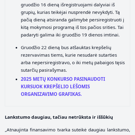
gruodžio 16 dieną išregistruojami dalyviai iš
grupių, kurias teikėjai nusprendė nevykdyti. Tą
pačią dieną atsiranda galimybė persiregistruoti į
kitą mokymosi programą iš tos pačios srities. Tai
padaryti galima iki gruodžio 19 dienos imtinai.
Gruodžio 22 dieną bus atšauktas krepšelių
rezervavimas tiems, kurie nesudarė sutarties
arba nepersiregistravo, o iki metų pabaigos tęsis
sutarčių pasirašymas.
2025 METŲ KONKURSO PASINAUDOTI
KURSUOK KREPŠELIO LĖŠOMIS
ORGANIZAVIMO GRAFIKAS.
Lankstumo daugiau, tačiau netrūksta ir iššūkių
„Atnaujinta finansavimo tvarka suteikė daugiau lankstumo,