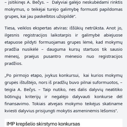
– įsitikinęs A. Bečys. – Dalyviai galėjo neskubėdami rinktis
mokymus, o teikėjai turėjo galimybę formuoti papildomas
grupes, kai jau paskelbtos užsipildė“.
Tiesa, veiklos ekspertas atviras: iššūkių netrūksta. Anot jo,
ilgesnis registracijos laikotarpis ir galimybė abiejuose
etapuose pildyti formuojamas grupes lėmė, kad mokymų
pradžia nusikėlė – dauguma kursų startuos tik sausio
mėnesį, praėjus pusantro mėnesio nuo registracijos
pradžios.
„Po pirmojo etapo, įvykus konkursui, kai kurios mokymų
grupės ištuštėjo, nors iš pradžių buvo pilnai suformuotos, –
teigia A. Bečys. – Taip nutiko, nes dalis dalyvių neatitiko
būtinųjų kriterijų ir negalėjo dalyvauti konkurse dėl
finansavimo. Tokiais atvejais mokymo teikėjus skatiname
kviesti dalyvius prisijungti mokytis asmeninėmis lėšomis“.