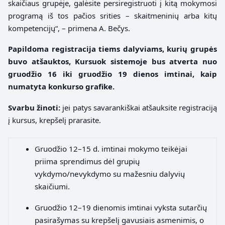
skaičiaus grupėje, galėsite persiregistruoti į kitą mokymosi
programą iš tos pačios srities – skaitmeninių arba kitų
kompetencijų“, – primena A. Bečys.
Papildoma registracija tiems dalyviams, kurių grupės
buvo atšauktos, Kursuok sistemoje bus atverta
nuo
gruodžio 16 iki gruodžio 19 dienos
imtinai
, kaip
numatyta konkurso grafike.
Svarbu žinoti:
jei patys savarankiškai atšauksite registraciją
į kursus, krepšelį prarasite.
Gruodžio 12–15 d. imtinai mokymo teikėjai
priima sprendimus dėl grupių
vykdymo/nevykdymo su mažesniu dalyvių
skaičiumi.
Gruodžio 12–19 dienomis imtinai vyksta sutarčių
pasirašymas su krepšelį gavusiais asmenimis, o