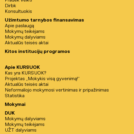
Pradėk veikti
Dirbk
Konsultuokis
Užimtumo tarnybos finansavimas
Apie paslaugą
Mokymų teikėjams
Mokymų dalyviams
Aktualūs teisės aktai
Kitos institucijų programos
Apie KURSUOK
Kas yra KURSUOK?
Projektas „Mokykis visą gyvenimą!“
Aktualūs teisės aktai
Neformaliojo mokymosi vertinimas ir pripažinimas
Statistika
Mokymai
DUK
Mokymų dalyviams
Mokymų teikėjams
UŽT dalyviams