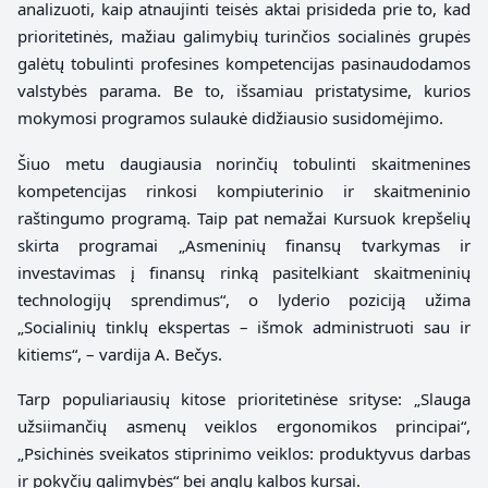
analizuoti, kaip atnaujinti teisės aktai prisideda prie to, kad
prioritetinės, mažiau galimybių turinčios socialinės grupės
galėtų tobulinti profesines kompetencijas pasinaudodamos
valstybės parama. Be to, išsamiau pristatysime, kurios
mokymosi programos sulaukė didžiausio susidomėjimo.
Šiuo metu daugiausia norinčių tobulinti skaitmenines
kompetencijas rinkosi kompiuterinio ir skaitmeninio
raštingumo programą. Taip pat nemažai Kursuok krepšelių
skirta programai „Asmeninių finansų tvarkymas ir
investavimas į finansų rinką pasitelkiant skaitmeninių
technologijų sprendimus“, o lyderio poziciją užima
„Socialinių tinklų ekspertas – išmok administruoti sau ir
kitiems“, – vardija A. Bečys.
Tarp populiariausių kitose prioritetinėse srityse: „Slauga
užsiimančių asmenų veiklos ergonomikos principai“,
„Psichinės sveikatos stiprinimo veiklos: produktyvus darbas
ir pokyčių galimybės“ bei anglų kalbos kursai.