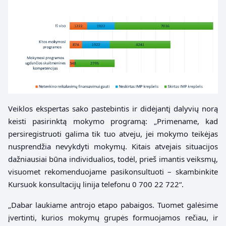
Veiklos ekspertas sako pastebintis ir didėjantį dalyvių norą
keisti pasirinktą mokymo programą: „Primename, kad
persiregistruoti galima tik tuo atveju, jei mokymo teikėjas
nusprendžia nevykdyti mokymų. Kitais atvejais situacijos
dažniausiai būna individualios, todėl, prieš imantis veiksmų,
visuomet rekomenduojame pasikonsultuoti – skambinkite
Kursuok konsultacijų linija telefonu 0 700 22 722“.
„Dabar laukiame antrojo etapo pabaigos. Tuomet galėsime
įvertinti, kurios mokymų grupės formuojamos rečiau, ir