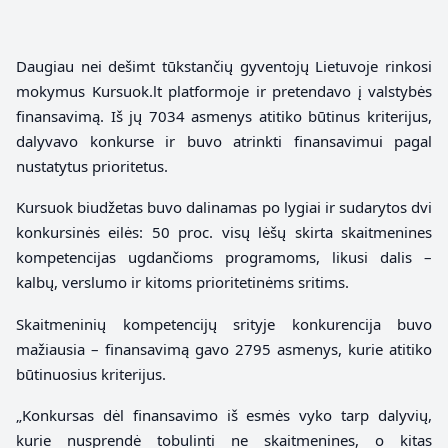
Daugiau nei dešimt tūkstančių gyventojų Lietuvoje rinkosi
mokymus Kursuok.lt platformoje ir pretendavo į valstybės
finansavimą. Iš jų 7034 asmenys atitiko būtinus kriterijus,
dalyvavo konkurse ir buvo atrinkti finansavimui
pagal
nustatytus prioritetus.
Kursuok biudžetas buvo dalinamas po lygiai ir sudarytos dvi
konkursinės eilės: 50 proc. visų lėšų skirta skaitmenines
kompetencijas ugdančioms programoms, likusi dalis –
kalbų, verslumo ir kitoms prioritetinėms sritims.
Skaitmeninių kompetencijų srityje konkurencija buvo
mažiausia – finansavimą gavo 2795 asmenys, kurie atitiko
būtinuosius kriterijus.
„Konkursas dėl finansavimo iš esmės vyko tarp dalyvių,
kurie nusprendė tobulinti ne skaitmenines, o kitas