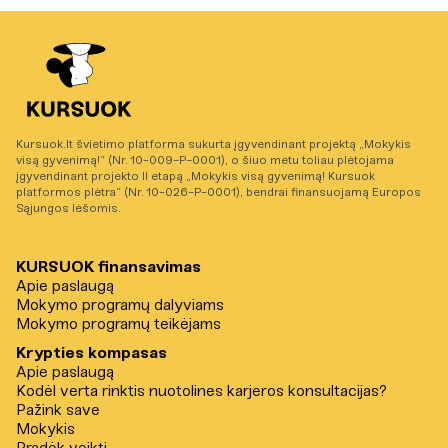
Kursuok.lt švietimo platforma sukurta įgyvendinant projektą „Mokykis
visą gyvenimą!“ (Nr. 10-009-P-0001), o šiuo metu toliau plėtojama
įgyvendinant projekto II etapą „Mokykis visą gyvenimą! Kursuok
platformos plėtra“ (Nr. 10-026-P-0001), bendrai finansuojamą Europos
Sąjungos lėšomis.
KURSUOK finansavimas
Apie paslaugą
Mokymo programų dalyviams
Mokymo programų teikėjams
Krypties kompasas
Apie paslaugą
Kodėl verta rinktis nuotolines karjeros konsultacijas?
Pažink save
Mokykis