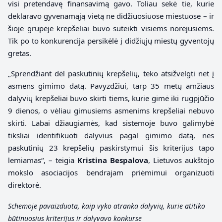
visi pretendavę finansavimą gavo. Toliau sekė tie, kurie
deklaravo gyvenamąją vietą ne didžiuosiuose miestuose – ir
šioje grupėje krepšeliai buvo suteikti visiems norėjusiems.
Tik po to konkurencija persikėlė į didžiųjų miestų gyventojų
gretas.
„Sprendžiant dėl paskutinių krepšelių, teko atsižvelgti net į
asmens gimimo datą. Pavyzdžiui, tarp 35 metų amžiaus
dalyvių krepšeliai buvo skirti tiems, kurie gimė iki rugpjūčio
9 dienos, o vėliau gimusiems asmenims krepšeliai nebuvo
skirti. Labai džiaugiamės, kad sistemoje buvo galimybė
tiksliai identifikuoti dalyvius pagal gimimo datą, nes
paskutinių 23 krepšelių paskirstymui šis kriterijus tapo
lemiamas“, – teigia
Kristina Bespalova
, Lietuvos aukštojo
mokslo asociacijos bendrajam priėmimui organizuoti
direktorė.
Schemoje pavaizduota, kaip vyko atranka dalyvių, kurie atitiko
būtinuosius kriterijus ir dalyvavo konkurse