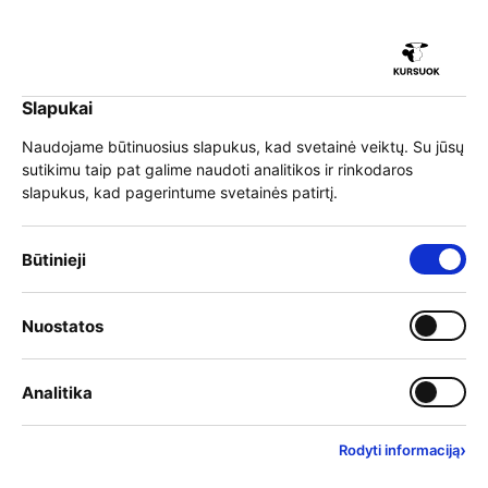
iu
Slapukai
iu
EN
Prisijungti
Naudojame būtinuosius slapukus, kad svetainė veiktų. Su jūsų
sutikimu taip pat galime naudoti analitikos ir rinkodaros
Meniu
slapukus, kad pagerintume svetainės patirtį.
iu
Būtinieji slapukai – visada įjungti
Būtinieji
Ekspertė R. Patalavičienė:
Įjungti kategoriją: Nuostat
Nuostatos
iu
mokymuisi vien
Įjungti kategoriją: Analitika
Analitika
motyvacijos neužtenka
›
Rodyti informaciją