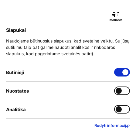
iu
Slapukai
iu
EN
Prisijungti
Naudojame būtinuosius slapukus, kad svetainė veiktų. Su jūsų
sutikimu taip pat galime naudoti analitikos ir rinkodaros
Meniu
slapukus, kad pagerintume svetainės patirtį.
iu
Būtinieji slapukai – visada įjungti
Būtinieji
Užsienio šalių vidurinio ir
Įjungti kategoriją: Nuostat
Nuostatos
iu
aukštojo mokslo (išskyrus
Įjungti kategoriją: Analitika
Analitika
mokslo laipsnius)
akademinio pripažinimo
›
Rodyti informaciją