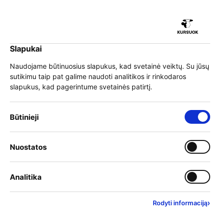
iu
Slapukai
iu
EN
Prisijungti
Naudojame būtinuosius slapukus, kad svetainė veiktų. Su jūsų
sutikimu taip pat galime naudoti analitikos ir rinkodaros
Meniu
slapukus, kad pagerintume svetainės patirtį.
iu
Būtinieji slapukai – visada įjungti
Būtinieji
Neformaliojo suaugusiųjų
Įjungti kategoriją: Nuostat
Nuostatos
iu
švietimo mokymų kainų
Įjungti kategoriją: Analitika
Analitika
nustatymo kiekybinis
tyrimas (PDF)
›
Rodyti informaciją