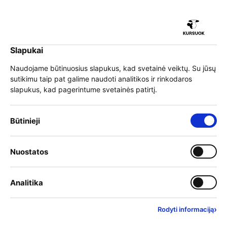
iu
Slapukai
iu
EN
Prisijungti
Naudojame būtinuosius slapukus, kad svetainė veiktų. Su jūsų
sutikimu taip pat galime naudoti analitikos ir rinkodaros
Meniu
slapukus, kad pagerintume svetainės patirtį.
iu
Būtinieji slapukai – visada įjungti
Būtinieji
Įsakymo keitimas apie
Įjungti kategoriją: Nuostat
Nuostatos
iu
2025 m. finansavimą
Įjungti kategoriją: Analitika
Analitika
2026 m. gegužės 14 d.
›
Rodyti informaciją