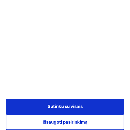
Kontaktai
info@kursuok.lt
+370 700 22722
Darbo laikas:
I-IV: 8:00 - 17:00,
V: 8:00 - 15.45.
Susisiekime
Sutinku su visais
Išsaugoti pasirinkimą