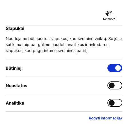
iu
Slapukai
iu
EN
Prisijungti
Naudojame būtinuosius slapukus, kad svetainė veiktų. Su jūsų
sutikimu taip pat galime naudoti analitikos ir rinkodaros
Meniu
slapukus, kad pagerintume svetainės patirtį.
iu
Būtinieji slapukai – visada įjungti
Būtinieji
Individualių mokymosi
Įjungti kategoriją: Nuostat
Nuostatos
iu
paskyrų sistemoje
Įjungti kategoriją: Analitika
Analitika
skelbiamų neformaliojo
suaugusiųjų švietimo ir
›
Rodyti informaciją