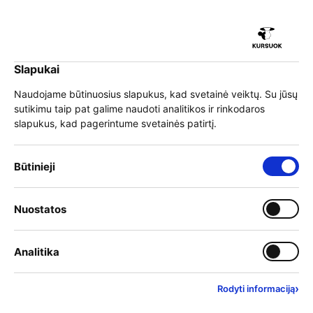
iu
Slapukai
iu
EN
Prisijungti
Naudojame būtinuosius slapukus, kad svetainė veiktų. Su jūsų
sutikimu taip pat galime naudoti analitikos ir rinkodaros
Meniu
slapukus, kad pagerintume svetainės patirtį.
iu
Būtinieji slapukai – visada įjungti
Būtinieji
Administravimo tvarkos
Įjungti kategoriją: Nuostat
Nuostatos
iu
keitimo įsakymas dėl
Įjungti kategoriją: Analitika
Analitika
finansuojamų įkainių
›
Rodyti informaciją