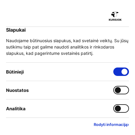
iu
Slapukai
iu
EN
Prisijungti
Naudojame būtinuosius slapukus, kad svetainė veiktų. Su jūsų
sutikimu taip pat galime naudoti analitikos ir rinkodaros
Meniu
slapukus, kad pagerintume svetainės patirtį.
iu
Būtinieji slapukai – visada įjungti
Būtinieji
2025 m. konkurso
Įjungti kategoriją: Nuostat
Nuostatos
iu
pasinaudoti KURSUOK
Įjungti kategoriją: Analitika
Analitika
krepšelio lėšomis
organizavimo grafikas
›
Rodyti informaciją