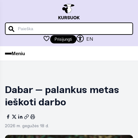
iu
iu
EN
Prisijungti
Meniu
iu
Dabar – palankus metas
iu
ieškoti darbo
2026 m. gegužės 18 d.