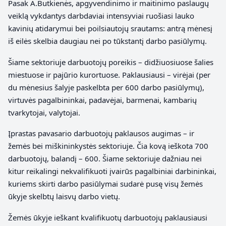
Pasak A.Butkienės, apgyvendinimo ir maitinimo paslaugų
veiklą vykdantys darbdaviai intensyviai ruošiasi lauko
kavinių atidarymui bei poilsiautojų srautams: antrą mėnesį
iš eilės skelbia daugiau nei po tūkstantį darbo pasiūlymų.
Šiame sektoriuje darbuotojų poreikis – didžiuosiuose šalies
miestuose ir pajūrio kurortuose. Paklausiausi – virėjai (per
du mėnesius šalyje paskelbta per 600 darbo pasiūlymų),
virtuvės pagalbininkai, padavėjai, barmenai, kambarių
tvarkytojai, valytojai.
Įprastas pavasario darbuotojų paklausos augimas – ir
žemės bei miškininkystės sektoriuje. Čia kovą ieškota 700
darbuotojų, balandį – 600. Šiame sektoriuje dažniau nei
kitur reikalingi nekvalifikuoti įvairūs pagalbiniai darbininkai,
kuriems skirti darbo pasiūlymai sudarė pusę visų žemės
ūkyje skelbtų laisvų darbo vietų.
Žemės ūkyje ieškant kvalifikuotų darbuotojų paklausiausi