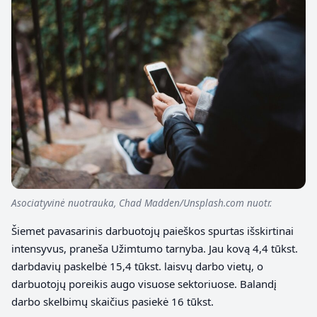
Asociatyvinė nuotrauka, Chad Madden/Unsplash.com nuotr.
Šiemet pavasarinis darbuotojų paieškos spurtas išskirtinai
intensyvus, praneša Užimtumo tarnyba. Jau kovą 4,4 tūkst.
darbdavių paskelbė 15,4 tūkst. laisvų darbo vietų, o
darbuotojų poreikis augo visuose sektoriuose. Balandį
darbo skelbimų skaičius pasiekė 16 tūkst.