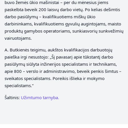
buvo žemės ūkio mašinistai – per du mėnesius jiems
paskelbta beveik 200 laisvų darbo vietų. Po kelias dešimtis
darbo pasiūlymų – kvalifikuotiems miškų ūkio
darbininkams, kvalifikuotiems gyvulių augintojams, maisto
produktų gamybos operatoriams, sunkiasvorių sunkvežimių
vairuotojams.
A. Butkienės teigimu, aukštos kvalifikacijos darbuotojų
paieška irgi nesustojo: „Šį pavasarį apie tūkstantį darbo
pasiūlymų siūlyta inžinerijos specialistams ir technikams,
apie 800 – verslo ir administravimo, beveik penkis šimtus –
sveikatos specialistams. Poreikis išlieka ir mokymo
specialistams.“
Šaltinis:
Užimtumo tarnyba.