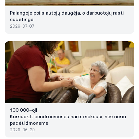
Palangoje poilsiautojų daugėja, o darbuotojų rasti
sudėtinga
2026-07-07
100 000-oji
Kursuok.lt bendruomenės narė: mokausi, nes noriu
padėti žmonėms
2026-06-29