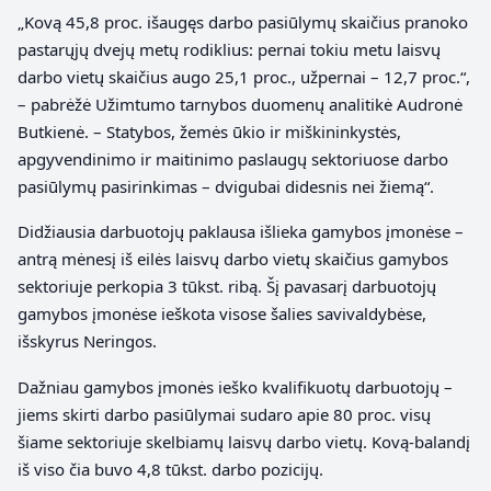
„Kovą 45,8 proc. išaugęs darbo pasiūlymų skaičius pranoko
pastarųjų dvejų metų rodiklius: pernai tokiu metu laisvų
darbo vietų skaičius augo 25,1 proc., užpernai – 12,7 proc.“,
– pabrėžė Užimtumo tarnybos duomenų analitikė Audronė
Butkienė. – Statybos, žemės ūkio ir miškininkystės,
apgyvendinimo ir maitinimo paslaugų sektoriuose darbo
pasiūlymų pasirinkimas – dvigubai didesnis nei žiemą“.
Didžiausia darbuotojų paklausa išlieka gamybos įmonėse –
antrą mėnesį iš eilės laisvų darbo vietų skaičius gamybos
sektoriuje perkopia 3 tūkst. ribą. Šį pavasarį darbuotojų
gamybos įmonėse ieškota visose šalies savivaldybėse,
išskyrus Neringos.
Dažniau gamybos įmonės ieško kvalifikuotų darbuotojų –
jiems skirti darbo pasiūlymai sudaro apie 80 proc. visų
šiame sektoriuje skelbiamų laisvų darbo vietų. Kovą-balandį
iš viso čia buvo 4,8 tūkst. darbo pozicijų.