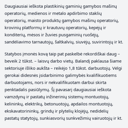
Daugiausiai ieškota plastikinių gaminių gamybos mašinų
operatorių, medienos ir metalo apdirbimo staklių
operatorių, maisto produktų gamybos mašinų operatorių,
krovinių platformų ir krautuvų operatorių, kepėjų ir
konditerių, mėsos ir žuvies pusgaminių ruošėjų,
sandėliavimo tarnautojų, šaltkalvių, siuvėjų, suvirintojų ir kt.
Statybos įmonės kovą taip pat paskelbė rekordiškai daug –
beveik 2 tūkst. – laisvų darbo vietų. Balandį paklausa šiame
sektoriuje išliko aukšta – reikėjo 1,8 tūkst. darbuotojų. Vėlgi
gerokai didesnės įsidarbinimo galimybės kvalifikuotiems
darbuotojams, nors ir nekvalifikuotam darbui skirta
penktadalis pasiūlymų. Šį pavasarį daugiausiai ieškota
vamzdynų ir pastatų inžinerinių sistemų montuotojų,
kelininkų, elektrikų, betonuotojų, apdailos montuotojų,
ekskavatorininkų, grindų ir plytelių klojėjų, nedidelių
pastatų statytojų, sunkiasvorių sunkvežimių vairuotojų ir kt.