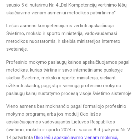
sausio 5 d. nutarimu Nr. 4 „Dėl Kompetencijų vertinimo lėšų
skaičiavimo vienam asmeniui metodikos patvirtinimo“.
Lėšas asmens kompetencijoms vertinti apskaičiuoja
Švietimo, mokslo ir sporto ministerija, vadovaudamasi
metodikos nuostatomis, ir skelbia ministerijos interneto
svetainėje.
Profesinio mokymo paslaugų kainos apskaičiuojamos pagal
metodikas, kurias tvirtina ir savo internetiniame puslapyje
skelbia Švietimo, mokslo ir sporto ministerija, siekiant
užtikrinti skaidrų, pagrįstą ir vieningą profesinio mokymo
paslaugų kainų nustatymo procesą visoje švietimo sistemoje.
Vieno asmens besimokinančio pagal formaliojo profesinio
mokymo programą arba jos modulį ūkio lėšos
apskaičiuojamos vadovaujantis Lietuvos Respublikos
švietimo, mokslo ir sporto 2024 m. sausio 8 d. įsakymu Nr. V-
14 patvirtinta
Ūkio lėšų apskaičiavimo vienam mokiniui,