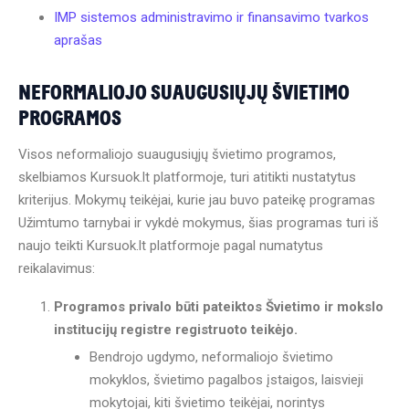
IMP sistemos administravimo ir finansavimo tvarkos
aprašas
NEFORMALIOJO SUAUGUSIŲJŲ ŠVIETIMO
PROGRAMOS
Visos neformaliojo suaugusiųjų švietimo programos,
skelbiamos Kursuok.lt platformoje, turi atitikti nustatytus
kriterijus. Mokymų teikėjai, kurie jau buvo pateikę programas
Užimtumo tarnybai ir vykdė mokymus, šias programas turi iš
naujo teikti Kursuok.lt platformoje pagal numatytus
reikalavimus:
Programos privalo būti pateiktos Švietimo ir mokslo
institucijų registre registruoto teikėjo.
Bendrojo ugdymo, neformaliojo švietimo
mokyklos, švietimo pagalbos įstaigos, laisvieji
mokytojai, kiti švietimo teikėjai, norintys