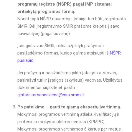
programų registre (NŠPR) pagal IMP sistemai
pritaikytą programos formą.
Norint tapti NŠPR naudotoju, įstaiga turi būti įregistruota
ŠMIR. Dėl įregistravimo ŠMIR prašome kreiptis į savo
savivaldybę (pagal buveinę).
Įsiregistravus ŠMIR, reikia užpildyti prašymo ir
pasižadėjimo formas, kurias galima atsisiųsti iš
NŠPR
puslapio
.
Jei prašymą ir pasižadėjimą pildo įstaigos atstovas,
pasirašyti turi ir įstaigos (skyriaus) vadovas. Užpildytus
dokumentus siųskite el. paštu
gintare.ramaneckiene@nsa.smm.lt
.
Po pateikimo – gauti teigiamą ekspertų įvertinimą.
Mokymosi programos vertinimą atlieka Kvalifikacijų ir
profesinio mokymo plėtros centras (KPMPC).
Mokymosi programos vertinamos 6 kartus per metus.