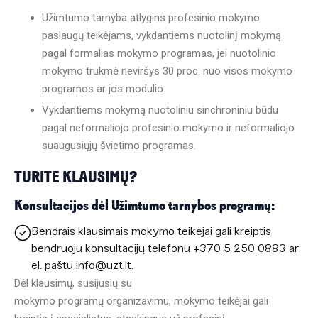
Užimtumo tarnyba atlygins profesinio mokymo
paslaugų teikėjams, vykdantiems nuotolinį mokymą
pagal formalias mokymo programas, jei nuotolinio
mokymo trukmė neviršys 30 proc. nuo visos mokymo
programos ar jos modulio.
Vykdantiems mokymą nuotoliniu sinchroniniu būdu
pagal neformaliojo profesinio mokymo ir neformaliojo
suaugusiųjų švietimo programas.
TURITE KLAUSIMŲ?
Konsultacijos dėl Užimtumo tarnybos programų:
Bendrais klausimais mokymo teikėjai
gali kreiptis
bendruoju konsultacijų telefonu +370 5 250 0883 ar
el. paštu info@uzt.lt.
Dėl klausimų, susijusių su
mokymo programų organizavimu, mokymo teikėjai gali