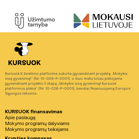
Kursuok.lt švietimo platforma sukurta įgyvendinant projektą „Mokykis
visą gyvenimą!“ (Nr. 10-009-P-0001), o šiuo metu toliau plėtojama
įgyvendinant projekto II etapą „Mokykis visą gyvenimą! Kursuok
platformos plėtra“ (Nr. 10-026-P-0001), bendrai finansuojamą Europos
Sąjungos lėšomis.
KURSUOK finansavimas
Apie paslaugą
Mokymo programų dalyviams
Mokymo programų teikėjams
Krypties kompasas