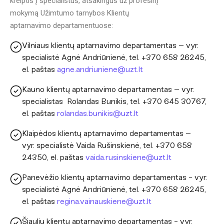
kreiptis į specialistus, atsakingus už profesinį
mokymą Užimtumo tarnybos Klientų
aptarnavimo departamentuose:
Vilniaus klientų aptarnavimo departamentas – vyr.
specialistė Agnė Andriūnienė, tel. +370 658 26245,
el. paštas
agne.andriuniene@uzt.lt
Kauno klientų aptarnavimo departamentas – vyr.
specialistas Rolandas Bunikis, tel. +370 645 30767,
el. paštas
rolandas.bunikis@uzt.lt
Klaipėdos klientų aptarnavimo departamentas –
vyr. specialistė Vaida Rušinskienė, tel. +370 658
24350, el. paštas
vaida.rusinskiene@uzt.lt
Panevėžio klientų aptarnavimo departamentas - vyr.
specialistė Agnė Andriūnienė, tel. +370 658 26245,
el. paštas
regina.vainauskiene@uzt.lt
Šiaulių klientų aptarnavimo departamentas - vyr.