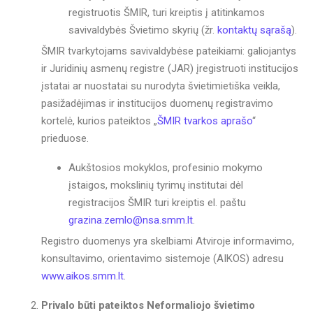
registruotis ŠMIR, turi kreiptis į atitinkamos
savivaldybės Švietimo skyrių (žr.
kontaktų sąrašą
).
ŠMIR tvarkytojams savivaldybėse pateikiami: galiojantys
ir Juridinių asmenų registre (JAR) įregistruoti institucijos
įstatai ar nuostatai su nurodyta švietimietiška veikla,
pasižadėjimas ir institucijos duomenų registravimo
kortelė, kurios pateiktos „
ŠMIR tvarkos aprašo
“
prieduose.
Aukštosios mokyklos, profesinio mokymo
įstaigos, mokslinių tyrimų institutai dėl
registracijos ŠMIR turi kreiptis el. paštu
grazina.zemlo@nsa.smm.lt
.
Registro duomenys yra skelbiami Atviroje informavimo,
konsultavimo, orientavimo sistemoje (AIKOS) adresu
www.aikos.smm.lt
.
Privalo būti pateiktos Neformaliojo švietimo