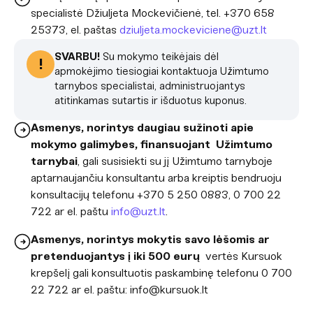
specialistė Džiuljeta Mockevičienė, tel. +370 658
25373, el. paštas
dziuljeta.mockeviciene@uzt.lt
SVARBU!
S
u mokymo teikėjais dėl
!
apmokėjimo tiesiogiai kontaktuoja Užimtumo
tarnybos specialistai, administruojantys
atitinkamas sutartis ir išduotus kuponus.
Asmenys, norintys daugiau sužinoti apie
mokymo galimybes, finansuojant Užimtumo
tarnybai
, gali susisiekti su jį Užimtumo tarnyboje
aptarnaujančiu konsultantu arba kreiptis bendruoju
konsultacijų telefonu +370 5 250 0883, 0 700 22
722 ar el. paštu
info@uzt.lt
.
Asmenys, norintys mokytis savo lėšomis ar
pretenduojantys į iki 500 eurų
vertės Kursuok
krepšelį gali konsultuotis paskambinę telefonu 0 700
22 722 ar el. paštu: info@kursuok.lt