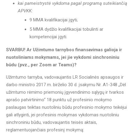
kai pameistrystė vykdoma pagal programą suteikiančią
APVKK:
9 MMA kvalifikacijai įgyti;
5 MMA dydžio kvalifikacijai tobulinti ar
kompetencijai įgyti.
SVARBU! Ar Užimtumo tarnybos finansavimas galioja ir
nuotoliniams mokymams, jei jie vykdomi sinchroniniu
būdu (pvz., per Zoom ar Teams)?
Užimtumo tarnyba, vadovaujantis LR Socialinės apsaugos ir
darbo ministro 2017 m. birželio 30 d. įsakymu Nr. A1-348 „Dėl
užimtumo rėmimo priemonių įgyvendinimo sąlygų ir tvarkos
aprašo patvirtinimo“ 18 punktu už profesinio mokymo
paslaugas teiktas nuotoliniu būdu profesinio mokymo teikėjui
gali atlyginti, jei profesinis mokymas vykdomas nuotoliniu
sinchroniniu būdu, vadovaujantis teisės aktais,
reglamentuojančiais profesinį mokymą: