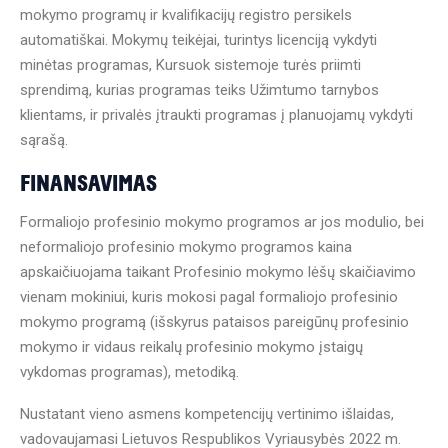
mokymo programų ir kvalifikacijų registro persikels
automatiškai. Mokymų teikėjai, turintys licenciją vykdyti
minėtas programas, Kursuok sistemoje turės priimti
sprendimą, kurias programas teiks Užimtumo tarnybos
klientams, ir privalės įtraukti programas į planuojamų vykdyti
sąrašą.
FINANSAVIMAS
Formaliojo profesinio mokymo programos ar jos modulio, bei
neformaliojo profesinio mokymo programos kaina
apskaičiuojama taikant Profesinio mokymo lėšų skaičiavimo
vienam mokiniui, kuris mokosi pagal formaliojo profesinio
mokymo programą (išskyrus pataisos pareigūnų profesinio
mokymo ir vidaus reikalų profesinio mokymo įstaigų
vykdomas programas), metodiką.
Nustatant vieno asmens kompetencijų vertinimo išlaidas,
vadovaujamasi Lietuvos Respublikos Vyriausybės 2022 m.