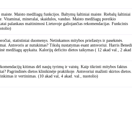
aiste. Maisto medžiagų funkcijos. Baltymų šaltiniai maiste. Riebalų šaltiniai
te. Vitaminai, mineralai, skaidulos, vanduo. Maisto medžiagų poreikio
katai palankaus maitinimosi Lietuvoje galiojančias rekomendacijas. Funkcinis
otolio)
očiai, statistiniai duomenys. Netinkamos mitybos priežastys ir pasekmės.
i. Antsvoris ar nutukimas? Tikslų nustatymas esant antsvoriui. Harris Benedi
nė medžiagų apykaita. Kalorijų deficito dietos taikymas ( 12 akad val., 2 akad
omendacijų kitimas dėl naujų tyrimų ir vaistų. Kaip tikrinti mitybos faktus
niai? Pagrindinės dietos klinikinėje praktikoje. Antsvoriui mažinti skirtos dietos.
kimas ir vertinimas. (10 akad val, 4 akad. val., nuotolio)