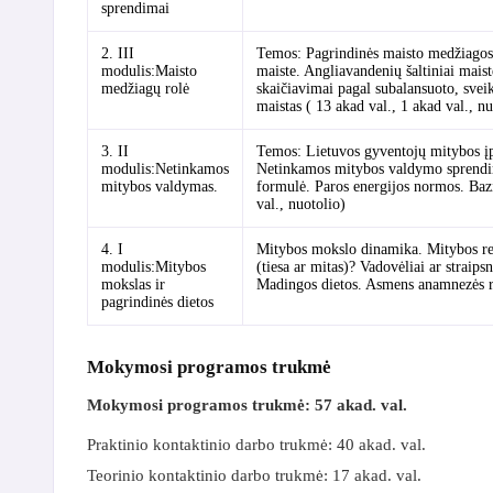
sprendimai
2. III
Temos: Pagrindinės maisto medžiagos m
modulis:Maisto
maiste. Angliavandenių šaltiniai mais
medžiagų rolė
skaičiavimai pagal subalansuoto, svei
maistas ( 13 akad val., 1 akad val., nu
3. II
Temos: Lietuvos gyventojų mitybos įpr
modulis:Netinkamos
Netinkamos mitybos valdymo sprendima
mitybos valdymas.
formulė. Paros energijos normos. Bazi
val., nuotolio)
4. I
Mitybos mokslo dinamika. Mitybos rek
modulis:Mitybos
(tiesa ar mitas)? Vadovėliai ar straips
mokslas ir
Madingos dietos. Asmens anamnezės rin
pagrindinės dietos
Mokymosi programos trukmė
Mokymosi programos trukmė: 57 akad. val.
Praktinio kontaktinio darbo trukmė: 40 akad. val.
Teorinio kontaktinio darbo trukmė: 17 akad. val.