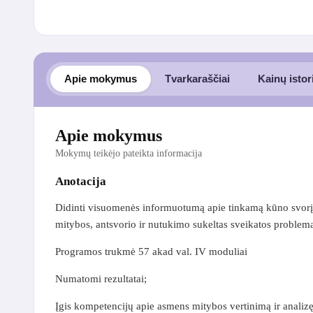
Apie mokymus
Tvarkaraščiai
Kainų istor
Apie mokymus
Mokymų teikėjo pateikta informacija
Anotacija
Didinti visuomenės informuotumą apie tinkamą kūno svorį
mitybos, antsvorio ir nutukimo sukeltas sveikatos problema
Programos trukmė 57 akad val. IV moduliai
Numatomi rezultatai;
Įgis kompetencijų apie asmens mitybos vertinimą ir analizę