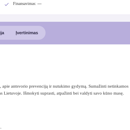
Finansavimas:
—
ija
Įvertinimas
, apie antsvorio prevenciją ir nutukimo gydymą. Sumažinti netinkamos
s Lietuvoje. Išmokyti suprasti, atpažinti bei valdyti savo kūno masę.
.