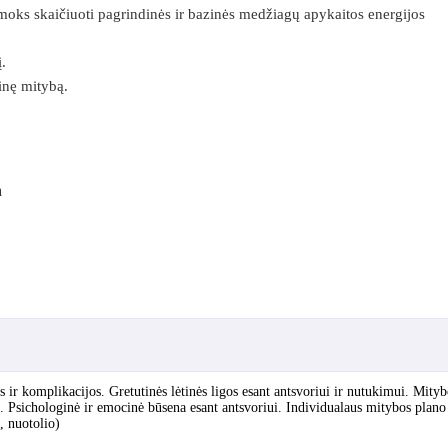
išmoks skaičiuoti pagrindinės ir bazinės medžiagų apykaitos energijos
.
inę mitybą.
a
ir komplikacijos. Gretutinės lėtinės ligos esant antsvoriui ir nutukimui. Mityb
 Psichologinė ir emocinė būsena esant antsvoriui. Individualaus mitybos plano
, nuotolio)