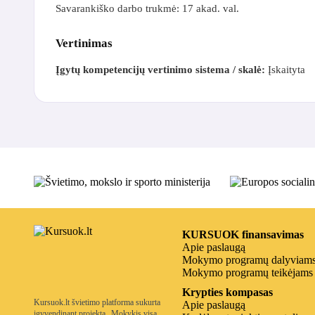
Savarankiško darbo trukmė: 17 akad. val.
Vertinimas
Įgytų kompetencijų vertinimo sistema / skalė:
Įskaityta
KURSUOK finansavimas
Apie paslaugą
Mokymo programų dalyviam
Mokymo programų teikėjams
Krypties kompasas
Kursuok.lt švietimo platforma sukurta
Apie paslaugą
įgyvendinant projektą „Mokykis visą