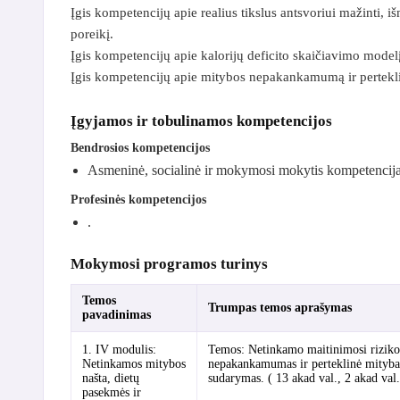
Įgis kompetencijų apie realius tikslus antsvoriui mažinti, 
poreikį.
Įgis kompetencijų apie kalorijų deficito skaičiavimo modelį
Įgis kompetencijų apie mitybos nepakankamumą ir pertekl
Įgyjamos ir tobulinamos kompetencijos
Bendrosios kompetencijos
Asmeninė, socialinė ir mokymosi mokytis kompetencij
Profesinės kompetencijos
.
Mokymosi programos turinys
Temos
Trumpas temos aprašymas
pavadinimas
1. IV modulis:
Temos: Netinkamo maitinimosi rizikos 
Netinkamos mitybos
nepakankamumas ir perteklinė mityba.
našta, dietų
sudarymas. ( 13 akad val., 2 akad val.
pasekmės ir