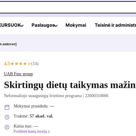
 KURSUOK
Paslaugos
Mokymai
Teisinė ir administ
t antsvorį
4.5
★
★
★
★
★
(14)
UAB Fmc group
Skirtingų dietų taikymas mažin
Neformaliojo suaugusiųjų švietimo programa | 22000310006
Mokymai prasideda:
—
Trukmė:
57 akad. val.
Kaina nuo:
—
Peržiūrėti kainų istoriją