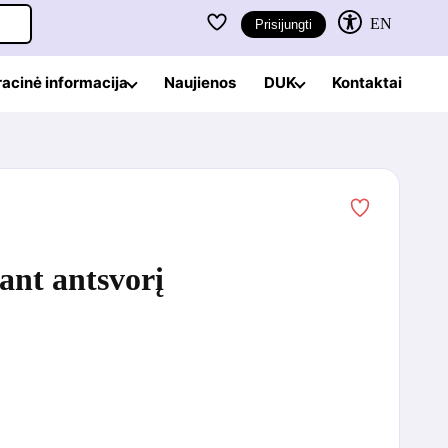
EN
Prisijungti
racinė informacija
Naujienos
DUK
Kontaktai
ant antsvorį