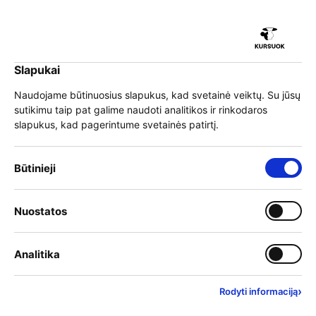
iu
Slapukai
iu
EN
Prisijungti
Naudojame būtinuosius slapukus, kad svetainė veiktų. Su jūsų
sutikimu taip pat galime naudoti analitikos ir rinkodaros
Meniu
slapukus, kad pagerintume svetainės patirtį.
iu
»
Mokymai
»
Programų sąrašas
»
Architektūra ir statyba
Būtinieji slapukai – visada įjungti
Būtinieji
»
Santechniko modulinė profesinio mokymo programa
Įjungti kategoriją: Nuostat
Nuostatos
iu
Įjungti kategoriją: Analitika
Analitika
›
Rodyti informaciją